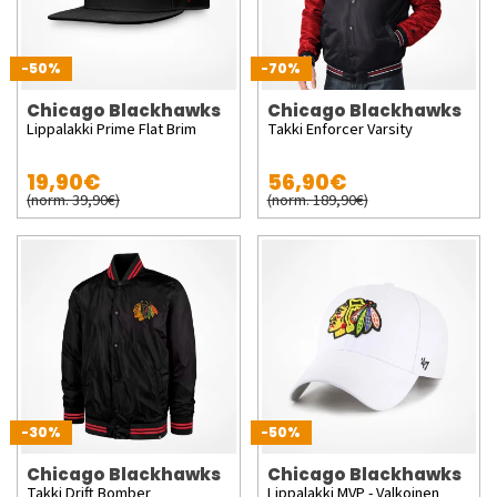
-50%
-70%
Chicago Blackhawks
Chicago Blackhawks
Lippalakki Prime Flat Brim
Takki Enforcer Varsity
19,90€
56,90€
(norm. 39,90€)
(norm. 189,90€)
-30%
-50%
Chicago Blackhawks
Chicago Blackhawks
Takki Drift Bomber
Lippalakki MVP - Valkoinen