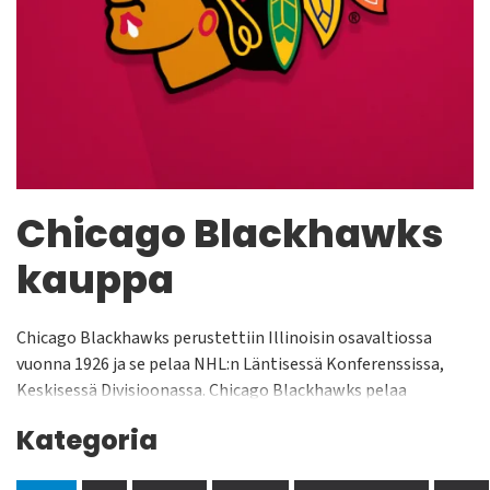
Chicago Blackhawks
kauppa
Chicago Blackhawks perustettiin Illinoisin osavaltiossa
vuonna 1926 ja se pelaa NHL:n Läntisessä Konferenssissa,
Keskisessä Divisioonassa. Chicago Blackhawks pelaa
kotiottelunsa United Centerissä jonka yleisökapasiteetti on
Kategoria
n. 22 500 katsojaa. Joukkue on voittanut Stanley Cupin
yhteensä kuusi kertaa: vuosina 1934, 1938, 1961, 2010, 2013