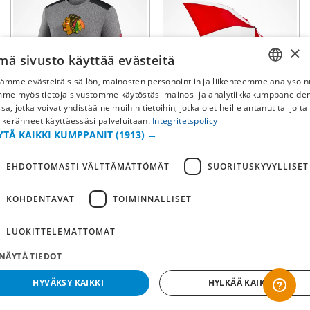
×
mä sivusto käyttää evästeitä
ämme evästeitä sisällön, mainosten personointiin ja liikenteemme analysoint
SWEDISH
mme myös tietoja sivustomme käytöstäsi mainos- ja analytiikkakumppaneid
-50%
-30%
sa, jotka voivat yhdistää ne muihin tietoihin, jotka olet heille antanut tai joita
FI
 keränneet käyttäessäsi palveluitaan.
Integritetspolicy
Chicago Blackhawks
Chicago Blackhawks
YTÄ KAIKKI KUMPPANIT
(1913) →
NO
T-paita Travel & Training
Sateenvarjo
Clutch
EHDOTTOMASTI VÄLTTÄMÄTTÖMÄT
SUORITUSKYVYLLISET
20,90€
27,40€
(norm. 29,90€)
(norm. 54,90€)
KOHDENTAVAT
TOIMINNALLISET
LUOKITTELEMATTOMAT
NÄYTÄ TIEDOT
HYVÄKSY KAIKKI
HYLKÄÄ KAIKKI