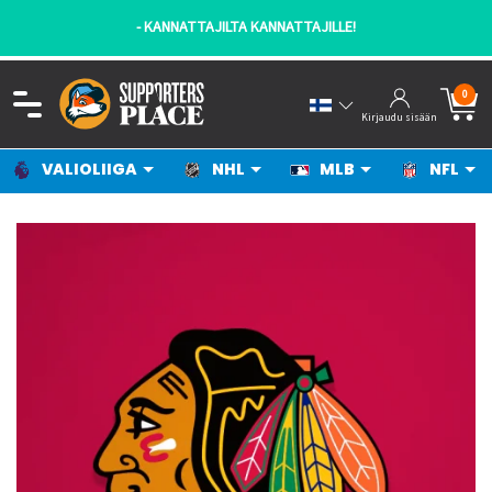
- KANNATTAJILTA KANNATTAJILLE!
0
Kirjaudu sisään
VALIOLIIGA
NHL
MLB
NFL