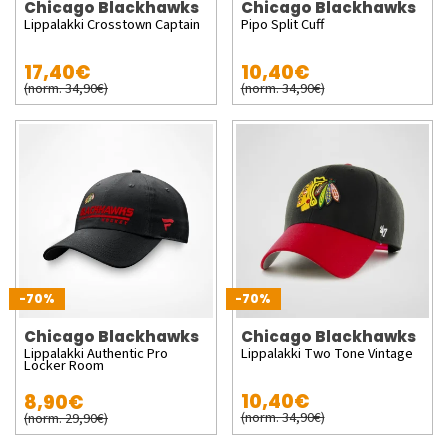
Chicago Blackhawks
Chicago Blackhawks
Lippalakki Crosstown Captain
Pipo Split Cuff
17,40€
10,40€
(norm. 34,90€)
(norm. 34,90€)
-70%
-70%
Chicago Blackhawks
Chicago Blackhawks
Lippalakki Authentic Pro
Lippalakki Two Tone Vintage
Locker Room
10,40€
8,90€
(norm. 34,90€)
(norm. 29,90€)