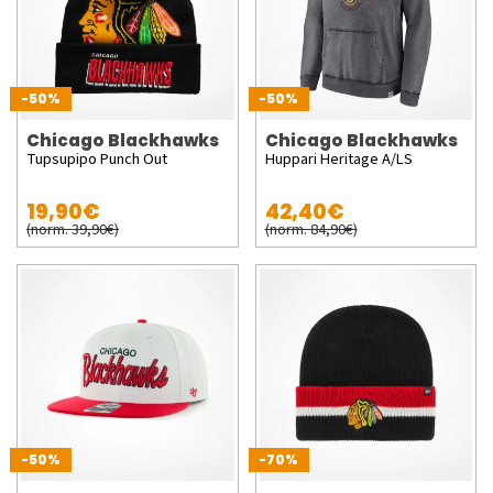
-50%
-50%
Chicago Blackhawks
Chicago Blackhawks
Tupsupipo Punch Out
Huppari Heritage A/LS
19,90€
42,40€
(norm. 39,90€)
(norm. 84,90€)
-50%
-70%