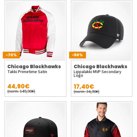
-70%
-50%
Chicago Blackhawks
Chicago Blackhawks
Takki Primetime Satin
Lippalakki MVP Secondary
Logo
44,90€
17,40€
(norm. 149,90€)
(norm. 34,90€)