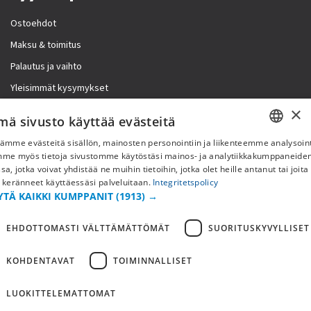
Ostoehdot
Maksu & toimitus
Palautus ja vaihto
Yleisimmät kysymykset
×
Lisää meistä
mä sivusto käyttää evästeitä
ämme evästeitä sisällön, mainosten personointiin ja liikenteemme analysoint
Yritystiedot
SWEDISH
mme myös tietoja sivustomme käytöstäsi mainos- ja analytiikkakumppaneid
sa, jotka voivat yhdistää ne muihin tietoihin, jotka olet heille antanut tai joita
FI
 keränneet käyttäessäsi palveluitaan.
Integritetspolicy
YTÄ KAIKKI KUMPPANIT
(1913) →
NO
EHDOTTOMASTI VÄLTTÄMÄTTÖMÄT
SUORITUSKYVYLLISET
KOHDENTAVAT
TOIMINNALLISET
LUOKITTELEMATTOMAT