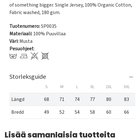
of something bigger. Single Jersey, 100% Organic Cotton, 
Fabric washed, 180 gsm.
Tuotenumero:
SP0035
Materiaali:
100% Puuvillaa
Väri:
Musta
Pesuohjeet
:
Storleksguide
S
M
L
XL
2XL
3XL
Längd
68
71
74
77
80
83
Bredd
49
52
54
58
60
66
Lisää samanlaisia tuotteita