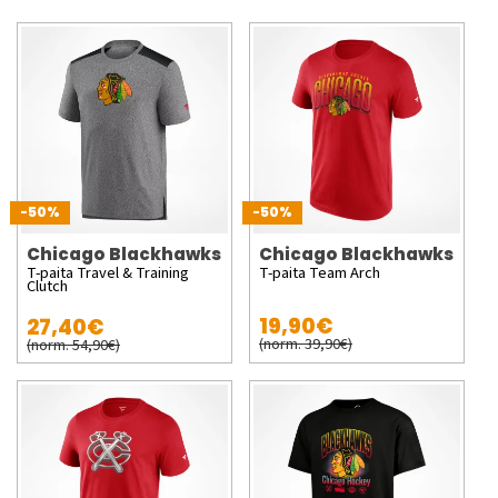
-50%
-50%
Chicago Blackhawks
Chicago Blackhawks
T-paita Travel & Training
T-paita Team Arch
Clutch
19,90€
27,40€
(norm. 39,90€)
(norm. 54,90€)