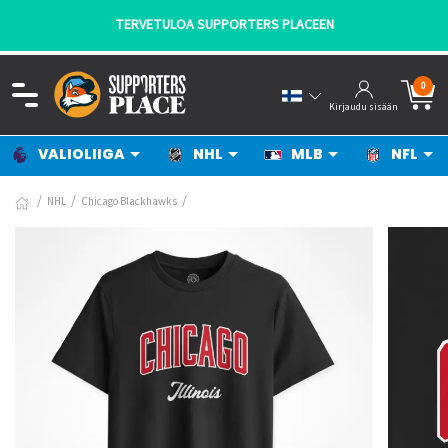
TERVETULOA SUPPORTERS PLACEEN
0
Kirjaudu sisään
VALIOLIIGA
NHL
MLB
NFL
NHL
Chicago Blackhawks