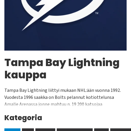
Tampa Bay Lightning
kauppa
Tampa Bay Lightning liittyi mukaan NHL:ään vuonna 1992.
Vuodesta 1996 saakka on Bolts pelannut kotiottelunsa
Amalie Arenassa jonne mahtuu n. 19 200 katsojaa
seuraamaan joukkueen otteita. Lightning pelaa NHL:n
Kategoria
Itäisessä Konferenssissa, Atlantin Divisioonassa. Tampa Bay
Lightning on voittanut Stanley Cupin yhden kerran, vuonna