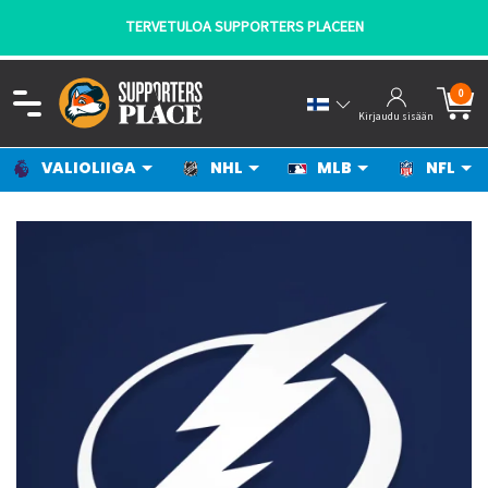
TERVETULOA SUPPORTERS PLACEEN
0
Kirjaudu sisään
VALIOLIIGA
NHL
MLB
NFL