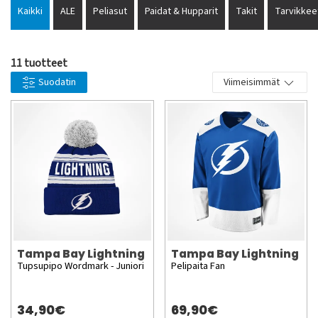
2004. Paul Ysebaert, Mikael Renberg, Vincent Lecavalier, Dave
Kaikki
ALE
Peliasut
Paidat & Hupparit
Takit
Tarvikkee
Andreychuk, Chris Gratton sekä Martin St. Louis ovat
puolestaan pelaajia jotka ovat edustaneet seuraa aiemmin.
11 tuotteet
Suodatin
Viimeisimmät
Tampa Bay Lightning
Tampa Bay Lightning
Tupsupipo Wordmark - Juniori
Pelipaita Fan
34,90€
69,90€