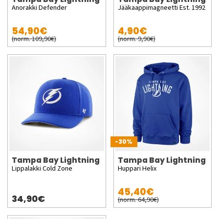
Anorakki Defender
Jääkaappimagneetti Est. 1992
54,90€
4,90€
(norm. 109,90€)
(norm. 9,90€)
-30%
Tampa Bay Lightning
Tampa Bay Lightning
Lippalakki Cold Zone
Huppari Helix
45,40€
34,90€
(norm. 64,90€)