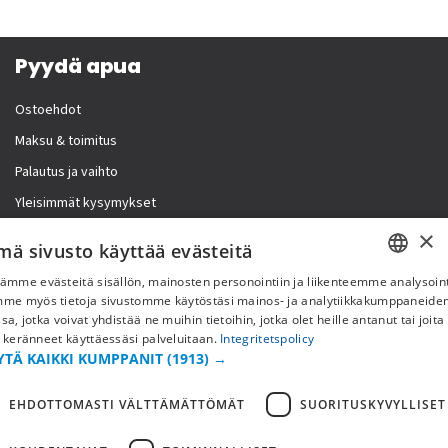
Pyydä apua
Ostoehdot
Maksu & toimitus
Palautus ja vaihto
Yleisimmät kysymykset
×
Lisää meistä
mä sivusto käyttää evästeitä
ämme evästeitä sisällön, mainosten personointiin ja liikenteemme analysoint
Yritystiedot
SWEDISH
mme myös tietoja sivustomme käytöstäsi mainos- ja analytiikkakumppaneid
sa, jotka voivat yhdistää ne muihin tietoihin, jotka olet heille antanut tai joita
FI
 keränneet käyttäessäsi palveluitaan.
Integritetspolicy
YTÄ KAIKKI KUMPPANIT
(1913) →
NO
EHDOTTOMASTI VÄLTTÄMÄTTÖMÄT
SUORITUSKYVYLLISET