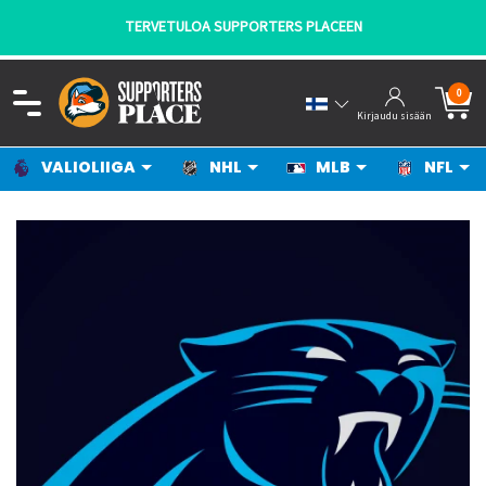
TERVETULOA SUPPORTERS PLACEEN
0
Kirjaudu sisään
VALIOLIIGA
NHL
MLB
NFL