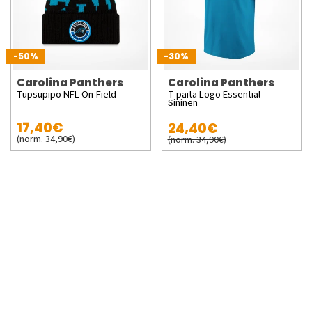
-50%
-30%
Carolina Panthers
Carolina Panthers
Tupsupipo NFL On-Field
T-paita Logo Essential -
Sininen
17,40€
24,40€
(norm. 34,90€)
(norm. 34,90€)