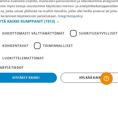
ämme evästeitä sisällön, mainosten personointiin ja liikenteemme analysoint
SWEDISH
mme myös tietoja sivustomme käytöstäsi mainos- ja analytiikkakumppaneid
Ostoehdot
sa, jotka voivat yhdistää ne muihin tietoihin, jotka olet heille antanut tai joita
FI
 keränneet käyttäessäsi palveluitaan.
Integritetspolicy
Maksu & toimitus
YTÄ KAIKKI KUMPPANIT
(1913) →
NO
Palautus ja vaihto
Yleisimmät kysymykset
EHDOTTOMASTI VÄLTTÄMÄTTÖMÄT
SUORITUSKYVYLLISET
Lisää meistä
KOHDENTAVAT
TOIMINNALLISET
Yritystiedot
LUOKITTELEMATTOMAT
NÄYTÄ TIEDOT
HYVÄKSY KAIKKI
HYLKÄÄ KAIKKI
Ehdottomasti välttämättömät
Suorituskyvylliset
Kohdentavat
Toiminnalliset
Luokittelemattomat
dottomasti välttämättömät evästeet mahdollistavat verkkosivuston perustoiminnot,