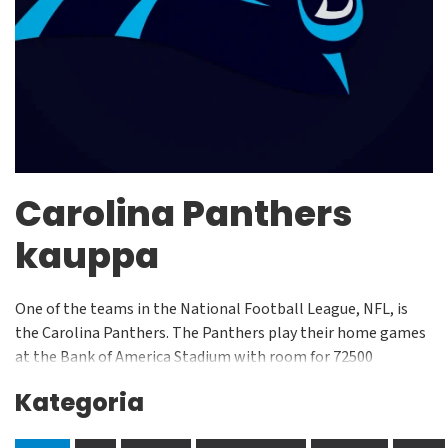
Carolina Panthers
kauppa
One of the teams in the National Football League, NFL, is
the Carolina Panthers. The Panthers play their home games
at the Bank of America Stadium with room for 72500
spectators, which is a pretty impressive number. In 2012, the
Kategoria
Panthers changed to their current logo. This change was due
to the fact that they wanted to produce a slightly more