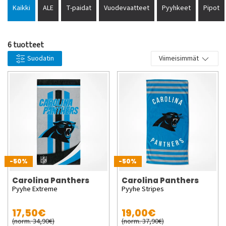
aggressive appearance in comparison with previous editions.
Kaikki
ALE
T-paidat
Vuodevaatteet
Pyyhkeet
Pipot
Buy cheap Panthers products from us at Supporters Place.
Cap, hat, shirt or something else with the Panthers club
brand on - of course always at favorable prices and with fast
6 tuotteet
deliveries from our warehouse. A warm welcome to our
Suodatin
Viimeisimmät
online shop.
-50%
-50%
Carolina Panthers
Carolina Panthers
Pyyhe Extreme
Pyyhe Stripes
17,50€
19,00€
(norm. 34,90€)
(norm. 37,90€)