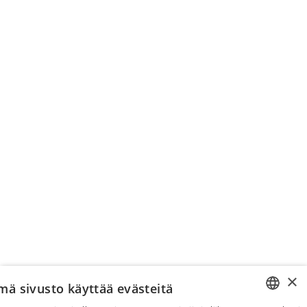
×
mä sivusto käyttää evästeitä
Pyydä apua