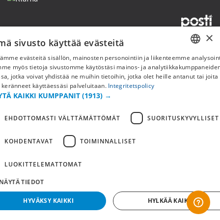
×
mä sivusto käyttää evästeitä
Copyright © 2019 This site is Licensed to 377 Sport AB
Tietosuojakäytäntö
Evästeet
ämme evästeitä sisällön, mainosten personointiin ja liikenteemme analysoint
SWEDISH
mme myös tietoja sivustomme käytöstäsi mainos- ja analytiikkakumppaneid
sa, jotka voivat yhdistää ne muihin tietoihin, jotka olet heille antanut tai joita
FI
 keränneet käyttäessäsi palveluitaan.
Integritetspolicy
YTÄ KAIKKI KUMPPANIT
(1913) →
NO
EHDOTTOMASTI VÄLTTÄMÄTTÖMÄT
SUORITUSKYVYLLISET
KOHDENTAVAT
TOIMINNALLISET
LUOKITTELEMATTOMAT
NÄYTÄ TIEDOT
HYVÄKSY KAIKKI
HYLKÄÄ KAIKKI