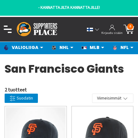
- KANNATTAJILTA KANNATTAJILLE!
0
Kirjaudu sisään
VALIOLIIGA
NHL
MLB
NFL
San Francisco Giants
2 tuotteet
Suodatin
Viimeisimmät