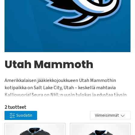
Utah Mammoth
Amerikkalaisen jääkiekkojoukkueen Utah Mammothin
kotipaikka on Salt Lake City, Utah – keskellä mahtavia
Kalliovuoria! Seura on NHL:n uusin tulokas ja edustaa täysin
uutta aikakautta jääkiekossa osavaltiossa. Virallinen debyytti
2 tuotteet
nähdään kaudella 2025/26, ja joukkueella on kovat tavoitteet
Suodatin
Viimeisimmät
asettua heti haastajaksi liigan huipulle. Mammoth-nimi, joka
yhdistetään vahvuuteen ja pysäyttämättömään voimaan,
heijastelee joukkueen aikeita edetä nopeasti Stanley Cup -