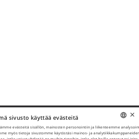
×
Pyydä apua
mä sivusto käyttää evästeitä
ämme evästeitä sisällön, mainosten personointiin ja liikenteemme analysoint
Ostoehdot
SWEDISH
mme myös tietoja sivustomme käytöstäsi mainos- ja analytiikkakumppaneid
Maksu & toimitus
sa, jotka voivat yhdistää ne muihin tietoihin, jotka olet heille antanut tai joita