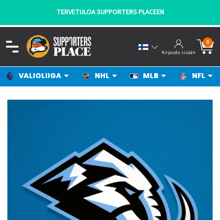
TERVETULOA SUPPORTERS PLACEEN
0
Kirjaudu sisään
VALIOLIIGA
NHL
MLB
NFL