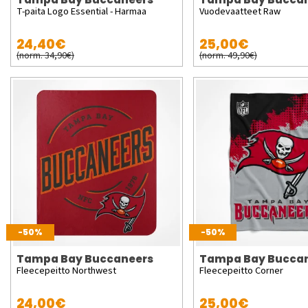
T-paita Logo Essential - Harmaa
Vuodevaatteet Raw
24,40€
25,00€
(norm. 34,90€)
(norm. 49,90€)
-50%
-50%
Tampa Bay Buccaneers
Tampa Bay Bucca
Fleecepeitto Northwest
Fleecepeitto Corner
24,00€
25,00€