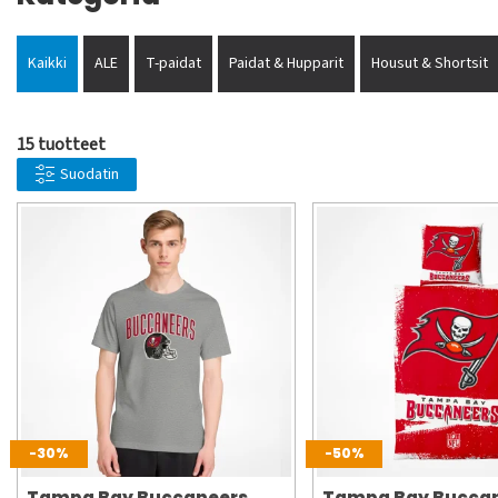
Kaikki
ALE
T-paidat
Paidat & Hupparit
Housut & Shortsit
15 tuotteet
Suodatin
-30%
-50%
Tampa Bay Buccaneers
Tampa Bay Bucca