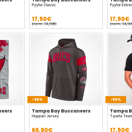
Pyyhe Classic
Pyyhe Extr
17,50€
17,50€
(norm. 34,90€)
(norm. 34,90
-30%
-50%
neers
Tampa Bay Buccaneers
Tampa B
Huppari Jersey
T-paita Tea
69,90€
17,50€