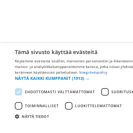
Tämä sivusto käyttää evästeitä
Käytämme evästeitä sisällön, mainosten personointiin ja liikentee
mainos- ja analytiikkakumppaneidemme kanssa, jotka voivat yhdistää ne
keränneet käyttäessäsi palveluitaan.
Integritetspolicy
Pyydä apua
NÄYTÄ KAIKKI KUMPPANIT
(1913) →
Ostoehdot
EHDOTTOMASTI VÄLTTÄMÄTTÖMÄT
SUORITUSK
Maksu & toimitus
TOIMINNALLISET
LUOKITTELEMATTOMAT
Palautus ja vaihto
NÄYTÄ TIEDOT
Yleisimmät kysymykset