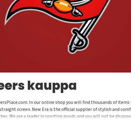
eers kauppa
rsPlace.com. In our online shop you will find thousands of items 
straight screen. New Era is the official supplier of stylish and co
othes. We are a leader in sporting goods and you will not be disa