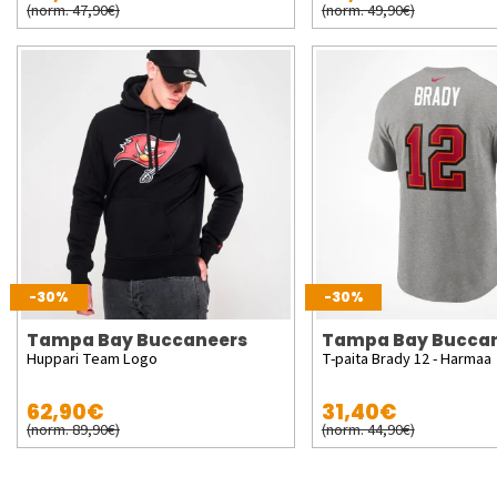
(norm. 47,90€)
(norm. 49,90€)
-30%
-30%
Tampa Bay Buccaneers
Tampa Bay Bucca
Huppari Team Logo
T-paita Brady 12 - Harmaa
62,90€
31,40€
(norm. 89,90€)
(norm. 44,90€)