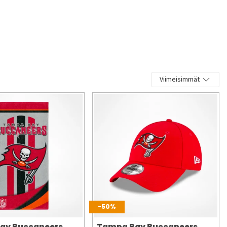
Viimeisimmät
-50%
ay Buccaneers
Tampa Bay Buccaneers