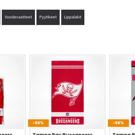
Vuodevaatteet
Pyyhkeet
Lippalakit
-50%
-50%
neers
Tampa Bay Buccaneers
Tampa B