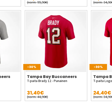
(norm. 99,90€)
(norm. 34,90
-30%
-30%
neers
Tampa Bay Buccaneers
Tampa B
T-paita Brady 12 - Punainen
T-paita Logo
31,40€
24,40€
(norm. 44,90€)
(norm. 34,90