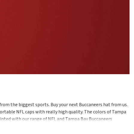
from the biggest sports. Buy your next Buccaneers hat from us.
mfortable NFL caps with really high quality. The colors of Tampa
ppointed with our range of NFL and Tampa Bay Buccaneers