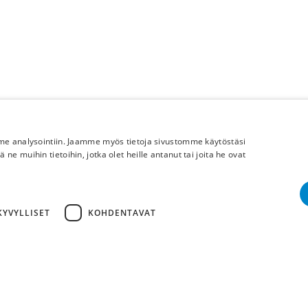
mme analysointiin. Jaamme myös tietoja sivustomme käytöstäsi
 muihin tietoihin, jotka olet heille antanut tai joita he ovat
Lisää meistä
Yritystiedot
YVYLLISET
KOHDENTAVAT
Cop