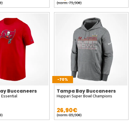
€)
(norm. 79,90€)
-70%
ay Buccaneers
Tampa Bay Buccaneers
 Essential
Huppari Super Bowl Champions
26,90€
€)
(norm. 89,90€)