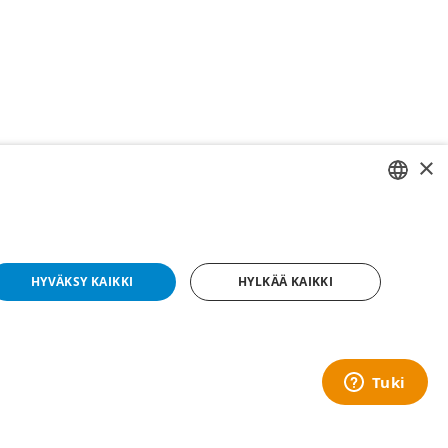
×
SWEDISH
FI
HYVÄKSY KAIKKI
HYLKÄÄ KAIKKI
NO
yright © 2019 This site is Licensed to 377 Sport AB
Tietosuojakäytäntö
Evästeet