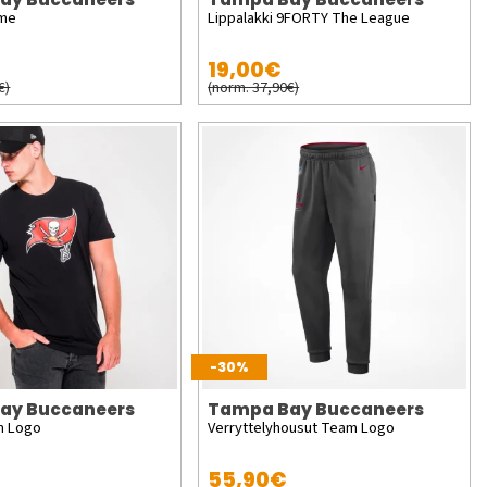
eme
Lippalakki 9FORTY The League
19,00€
€)
(norm. 37,90€)
-30%
ay Buccaneers
Tampa Bay Buccaneers
m Logo
Verryttelyhousut Team Logo
55,90€