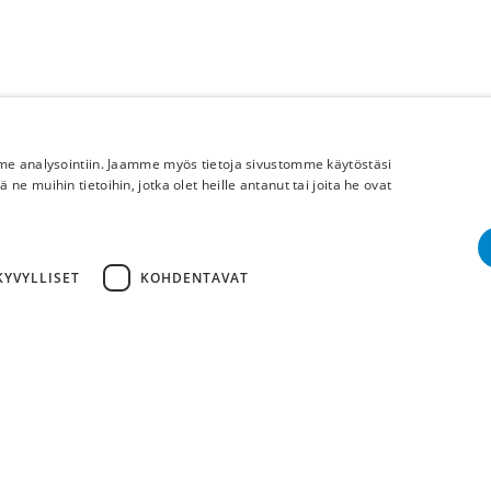
mme analysointiin. Jaamme myös tietoja sivustomme käytöstäsi
 muihin tietoihin, jotka olet heille antanut tai joita he ovat
Lisää meistä
YVYLLISET
KOHDENTAVAT
Yritystiedot
tömät
Suorituskyvylliset
Kohdentavat
Toiminnalliset
Luokittelemat
Cop
oiminnot, kuten käyttäjän kirjautumisen ja tilinhallinnan. Sivustoa ei voida käyttää