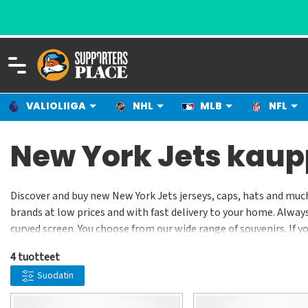
VALIOLIIGA
NHL
MLB
NFL
New York Jets kau
Discover and buy new New York Jets jerseys, caps, hats and mu
brands at low prices and with fast delivery to your home. Alway
curved screen. You choose from our wide range of souvenirs. If yo
4 tuotteet
Suodatin