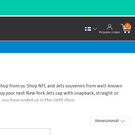
0
Kirjaudu sisään
 shop from us. Shop NFL and Jets souvenirs from well-known
Buy your next New York Jets cap with snapback, straight or
, you have ended up in the right shop.
Viimeisimmät