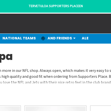
TERVETULOA SUPPORTERS PLACEEN
NATIONAL TEAMS
AND FRIENDS
ALE
ppa
ch more in our NFL shop. Always open, which makes it very easy to
s high quality and good fit when ordering from Supporters Place. 
u love the NFL and Jets with their nice retro feel in the club brand