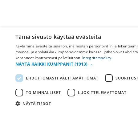
Tämä sivusto käyttää evästeitä
Käytämme evästeitä sisällön, mainosten personointiin ja liikentee
mainos- ja analytiikkakumppaneidemme kanssa, jotka voivat yhdistää ne
keränneet käyttäessäsi palveluitaan.
Integritetspolicy
NÄYTÄ KAIKKI KUMPPANIT
(1913) →
Pyydä apua
EHDOTTOMASTI VÄLTTÄMÄTTÖMÄT
SUORITUSK
Ostoehdot
TOIMINNALLISET
LUOKITTELEMATTOMAT
Maksu & toimitus
NÄYTÄ TIEDOT
Palautus ja vaihto
Yleisimmät kysymykset
Ehdottomasti välttämät
Ehdottomasti välttämättömät evästeet mahdollistavat verkkosivuston perust