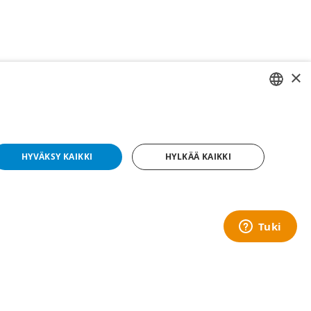
×
SWEDISH
FI
HYVÄKSY KAIKKI
HYLKÄÄ KAIKKI
NO
tomat
yright © 2019 This site is Licensed to 377 Sport AB
Tietosuojakäytäntö
Evästeet
 oikein ilman ehdottoman välttämättömiä evästeitä.