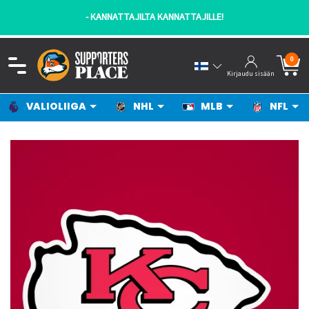
- KANNATTAJILTA KANNATTAJILLE!
0
Kirjaudu sisään
VALIOLIIGA
NHL
MLB
NFL