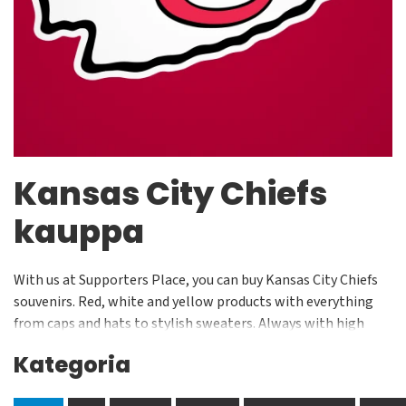
Kansas City Chiefs
kauppa
With us at Supporters Place, you can buy Kansas City Chiefs
souvenirs. Red, white and yellow products with everything
from caps and hats to stylish sweaters. Always with high
quality and awesome fit from well-known brands. Kansas
Kategoria
City Chiefs clothing from our NFL shop at low prices and fast
delivery. We are constantly working to broaden our range of