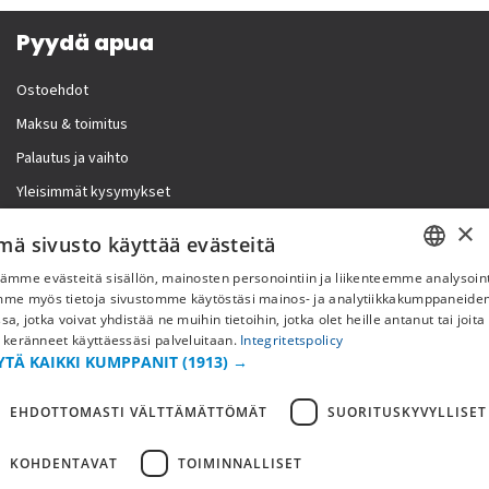
Pyydä apua
Ostoehdot
Maksu & toimitus
Palautus ja vaihto
Yleisimmät kysymykset
×
Lisää meistä
mä sivusto käyttää evästeitä
ämme evästeitä sisällön, mainosten personointiin ja liikenteemme analysoint
Yritystiedot
SWEDISH
mme myös tietoja sivustomme käytöstäsi mainos- ja analytiikkakumppaneid
sa, jotka voivat yhdistää ne muihin tietoihin, jotka olet heille antanut tai joita
FI
 keränneet käyttäessäsi palveluitaan.
Integritetspolicy
YTÄ KAIKKI KUMPPANIT
(1913) →
NO
EHDOTTOMASTI VÄLTTÄMÄTTÖMÄT
SUORITUSKYVYLLISET
KOHDENTAVAT
TOIMINNALLISET