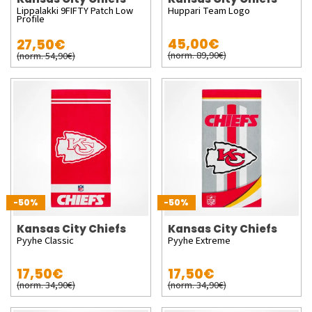
Lippalakki 9FIFTY Patch Low
Huppari Team Logo
Profile
45,00€
27,50€
(norm. 89,90€)
(norm. 54,90€)
-50%
-50%
Kansas City Chiefs
Kansas City Chiefs
Pyyhe Classic
Pyyhe Extreme
17,50€
17,50€
(norm. 34,90€)
(norm. 34,90€)