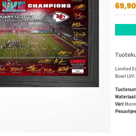
69,9
Tuotek
Limited Ed
Bowl LVII
Tuotenum
Materiaali
Väri:
Moni
Pesuohje