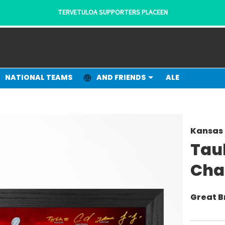
TERVETULOA SUPPORTERS PLACEEN
NATIONAL TEAMS
AND FRIENDS
ALE
Kansas 
Tau
Cha
Great B