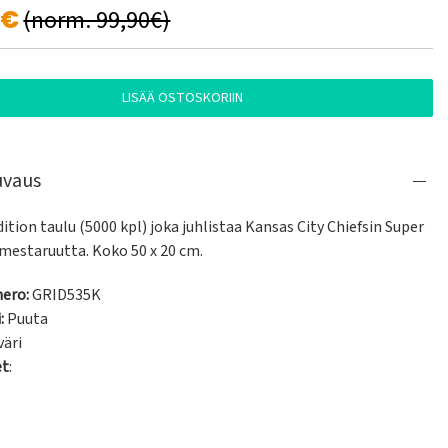
0€
(norm. 99,90€)
LISÄÄ OSTOSKORIIN
uvaus
ition taulu (5000 kpl) joka juhlistaa Kansas City Chiefsin Super 
 mestaruutta. Koko 50 x 20 cm.
ero:
GRID535K
:
Puuta
väri
et
: