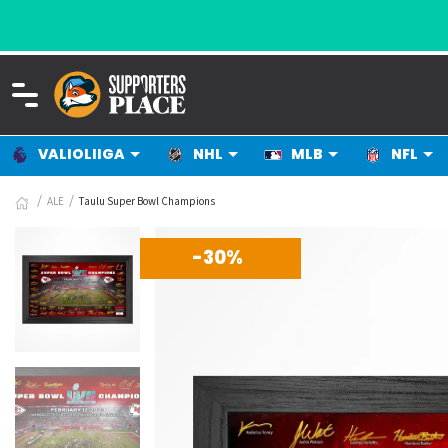
VALIOLIIGA
NHL
MLB
NFL
ALE
Taulu Super Bowl Champions
-30%