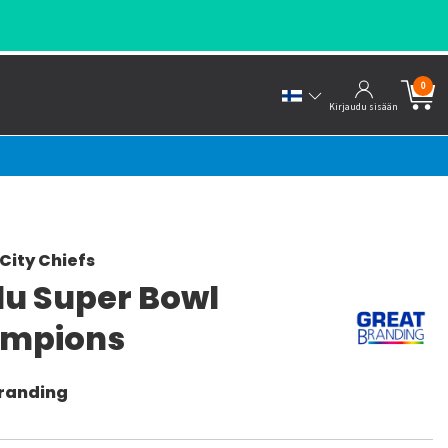
0
Kirjaudu sisään
City Chiefs
lu Super Bowl
mpions
randing