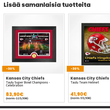
Lisää samanlaisia tuotteita
-30%
-30%
Kansas City Chiefs
Kansas City Chiefs
Taulu Super Bowl Champions -
Taulu Team Helmet
Celebration
41,90€
83,90€
(norm. 59,90€)
(norm. 119,90€)