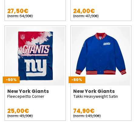
27,50€
24,00€
(norm. 54,90€)
(norm. 47,90€)
-50%
-50%
New York Giants
New York Giants
Fleecepeitto Corner
Takki Heavyweight Satin
25,00€
74,90€
(norm. 49,90€)
(norm. 149,90€)