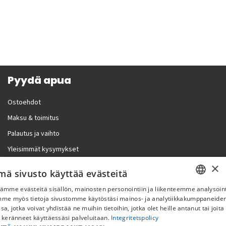
Pyydä apua
Ostoehdot
Maksu & toimitus
Palautus ja vaihto
Yleisimmät kysymykset
×
Lisää meistä
mä sivusto käyttää evästeitä
ämme evästeitä sisällön, mainosten personointiin ja liikenteemme analysoint
Yritystiedot
SWEDISH
mme myös tietoja sivustomme käytöstäsi mainos- ja analytiikkakumppaneid
sa, jotka voivat yhdistää ne muihin tietoihin, jotka olet heille antanut tai joita
FI
 keränneet käyttäessäsi palveluitaan.
Integritetspolicy