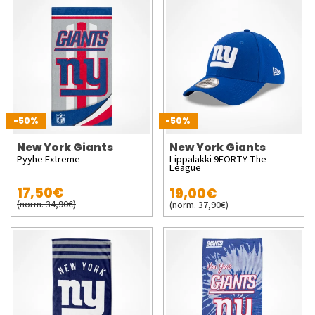
-50%
-50%
New York Giants
New York Giants
Pyyhe Extreme
Lippalakki 9FORTY The
League
17,50€
19,00€
(norm. 34,90€)
(norm. 37,90€)