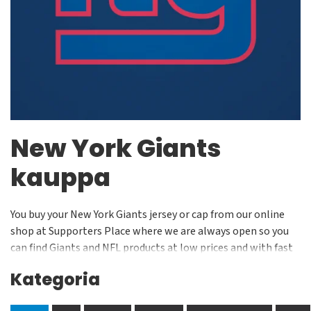
New York Giants
kauppa
You buy your New York Giants jersey or cap from our online
shop at Supporters Place where we are always open so you
can find Giants and NFL products at low prices and with fast
deliveries. We are constantly working to get an even wider
Kategoria
range and get even better. We do this because we love
sports, the NFL and the New York Giants. Buy your next blue