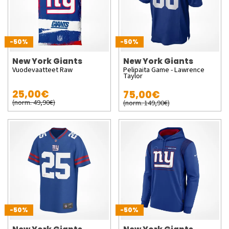
-50%
-50%
New York Giants
New York Giants
Vuodevaatteet Raw
Pelipaita Game - Lawrence
Taylor
25,00€
75,00€
(norm. 49,90€)
(norm. 149,90€)
-50%
-50%