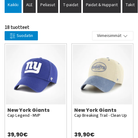
New York Giants hat from our NFL shop. Products of the
Kaikki
ALE
Peliasut
T-paidat
Paidat & Hupparit
Takit
absolute highest quality from well-known brands such as
New Era and Fanatics. Our Giants shop has a wide range of
caps, hats and sweaters. All with really good quality.
18 tuotteet
Suodatin
Viimeisimmät
New York Giants
New York Giants
Cap Legend - MVP
Cap Breaking Trail - Clean Up
39,90€
39,90€