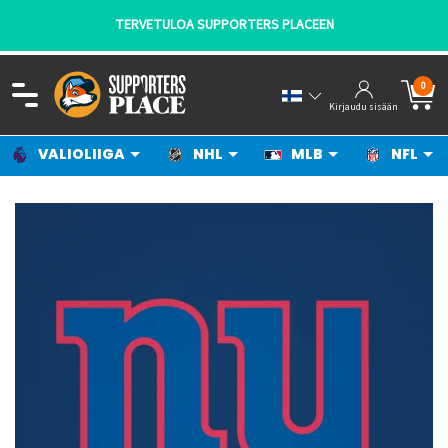
- KANNATTAJILTA KANNATTAJILLE!
0
Kirjaudu sisään
VALIOLIIGA
NHL
MLB
NFL