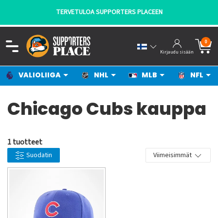
TERVETULOA SUPPORTERS PLACEEN
0
Kirjaudu sisään
VALIOLIIGA
NHL
MLB
NFL
Chicago Cubs kauppa
1 tuotteet
Suodatin
Viimeisimmät