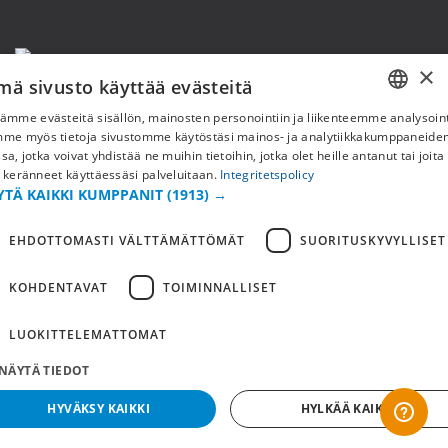
×
mä sivusto käyttää evästeitä
ämme evästeitä sisällön, mainosten personointiin ja liikenteemme analysoint
SWEDISH
mme myös tietoja sivustomme käytöstäsi mainos- ja analytiikkakumppaneid
Copyright © 2019 This site is Licensed to 377 Sport AB
Tietosuojakäytäntö
Evästeet
sa, jotka voivat yhdistää ne muihin tietoihin, jotka olet heille antanut tai joita
FI
 keränneet käyttäessäsi palveluitaan.
Integritetspolicy
YTÄ KAIKKI KUMPPANIT
(1913) →
NO
EHDOTTOMASTI VÄLTTÄMÄTTÖMÄT
SUORITUSKYVYLLISET
KOHDENTAVAT
TOIMINNALLISET
LUOKITTELEMATTOMAT
NÄYTÄ TIEDOT
HYVÄKSY KAIKKI
HYLKÄÄ KAIKKI