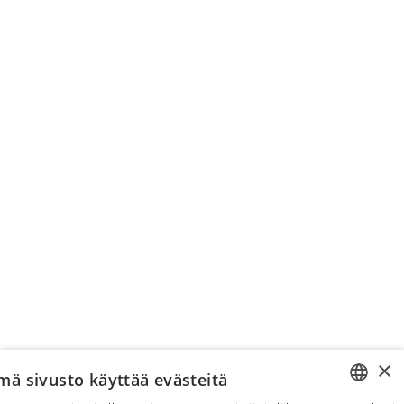
×
mä sivusto käyttää evästeitä
Pyydä apua