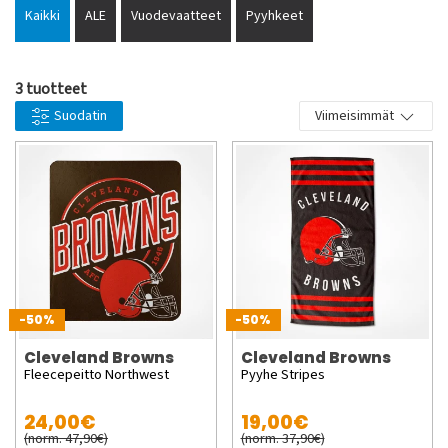
Supporters Place online shop. A really good shop for you who
Kaikki
ALE
Vuodevaatteet
Pyyhkeet
love the NFL and supporter stuff with really nice logos. We
love the whole NFL concept and you only buy official and
licensed products from us. Of course at good prices and with
3 tuotteet
fast deliveries to your home.
Suodatin
Viimeisimmät
-50%
-50%
Cleveland Browns
Cleveland Browns
Fleecepeitto Northwest
Pyyhe Stripes
24,00€
19,00€
(norm. 47,90€)
(norm. 37,90€)