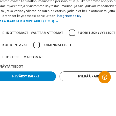
ämme evästeitä sisällön, mainosten personointiin ja liikenteemme analysoint
SWEDISH
mme myös tietoja sivustomme käytöstäsi mainos- ja analytiikkakumppaneid
Ostoehdot
sa, jotka voivat yhdistää ne muihin tietoihin, jotka olet heille antanut tai joita
FI
 keränneet käyttäessäsi palveluitaan.
Integritetspolicy
Maksu & toimitus
YTÄ KAIKKI KUMPPANIT
(1913) →
NO
Palautus ja vaihto
Yleisimmät kysymykset
EHDOTTOMASTI VÄLTTÄMÄTTÖMÄT
SUORITUSKYVYLLISET
Lisää meistä
KOHDENTAVAT
TOIMINNALLISET
Yritystiedot
LUOKITTELEMATTOMAT
NÄYTÄ TIEDOT
HYVÄKSY KAIKKI
HYLKÄÄ KAIKKI
Ehdottomasti välttämättömät
Suorituskyvylliset
Kohdentavat
Toiminnalliset
Luokittelemattomat
dottomasti välttämättömät evästeet mahdollistavat verkkosivuston perustoiminnot,