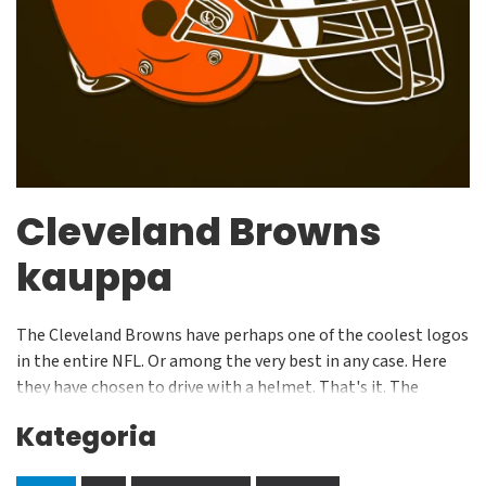
Cleveland Browns
kauppa
The Cleveland Browns have perhaps one of the coolest logos
in the entire NFL. Or among the very best in any case. Here
they have chosen to drive with a helmet. That's it. The
Cleveland Browns from Ohio belong to the National
Kategoria
Football League, NFL. You can buy your Browns souvenirs in
the form of shirts, caps, hats and much more from the