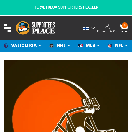
TERVETULOA SUPPORTERS PLACEEN
0
Kirjaudu sisään
VALIOLIIGA
NHL
MLB
NFL