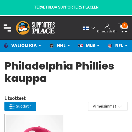
TERVETULOA SUPPORTERS PLACEEN
0
Kirjaudu sisään
VALIOLIIGA
NHL
MLB
NFL
Philadelphia Phillies
kauppa
1 tuotteet
Suodatin
Viimeisimmät