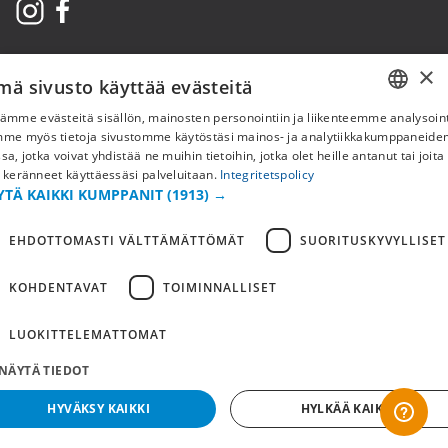
×
mä sivusto käyttää evästeitä
ämme evästeitä sisällön, mainosten personointiin ja liikenteemme analysoint
SWEDISH
mme myös tietoja sivustomme käytöstäsi mainos- ja analytiikkakumppaneid
sa, jotka voivat yhdistää ne muihin tietoihin, jotka olet heille antanut tai joita
FI
 keränneet käyttäessäsi palveluitaan.
Integritetspolicy
Copyright © 2019 This site is Licensed to 377 Sport AB
Tietosuojakäytäntö
Evästeet
YTÄ KAIKKI KUMPPANIT
(1913) →
NO
EHDOTTOMASTI VÄLTTÄMÄTTÖMÄT
SUORITUSKYVYLLISET
KOHDENTAVAT
TOIMINNALLISET
LUOKITTELEMATTOMAT
NÄYTÄ TIEDOT
HYVÄKSY KAIKKI
HYLKÄÄ KAIKKI