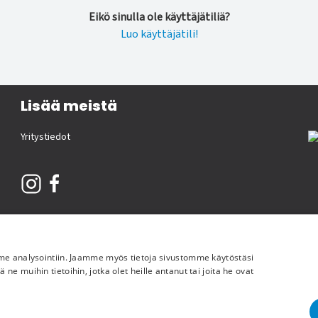
Eikö sinulla ole käyttäjätiliä?
Luo käyttäjätili!
Lisää meistä
Yritystiedot
Cop
mme analysointiin. Jaamme myös tietoja sivustomme käytöstäsi
 muihin tietoihin, jotka olet heille antanut tai joita he ovat