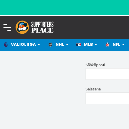
VALIOLIIGA
NHL
MLB
NFL
Sähköposti
Salasana