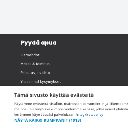
Pyydä apua
Ostoehdot
Maksu & toimitus
Palautus ja vaihto
Yleisimmät kysymykset
Tämä sivusto käyttää evästeitä
Käytämme evästeitä sisällön, mainosten personointiin ja liikentee
mainos- ja analytiikkakumppaneidemme kanssa, jotka voivat yhdistää ne
keränneet käyttäessäsi palveluitaan.
Integritetspolicy
NÄYTÄ KAIKKI KUMPPANIT
(1913) →