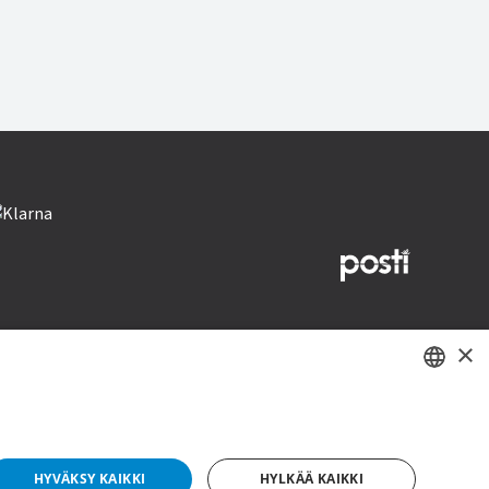
×
yright © 2019 This site is Licensed to 377 Sport AB
Tietosuojakäytäntö
Evästeet
SWEDISH
FI
HYVÄKSY KAIKKI
HYLKÄÄ KAIKKI
NO