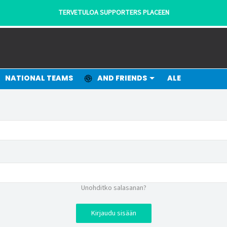
TERVETULOA SUPPORTERS PLACEEN
NATIONAL TEAMS
AND FRIENDS
ALE
Unohditko salasanan?
Kirjaudu sisään