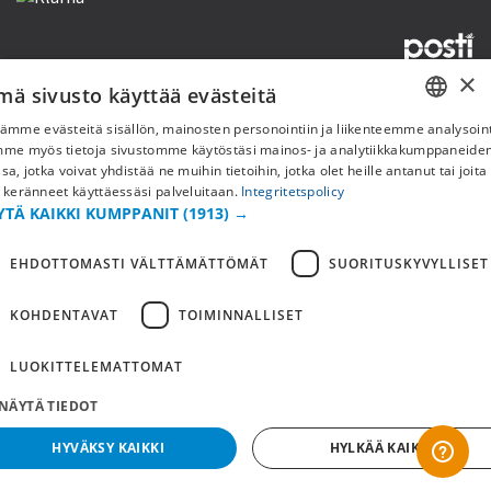
×
mä sivusto käyttää evästeitä
Copyright © 2019 This site is Licensed to 377 Sport AB
Tietosuojakäytäntö
Evästeet
ämme evästeitä sisällön, mainosten personointiin ja liikenteemme analysoint
SWEDISH
mme myös tietoja sivustomme käytöstäsi mainos- ja analytiikkakumppaneid
sa, jotka voivat yhdistää ne muihin tietoihin, jotka olet heille antanut tai joita
FI
 keränneet käyttäessäsi palveluitaan.
Integritetspolicy
YTÄ KAIKKI KUMPPANIT
(1913) →
NO
EHDOTTOMASTI VÄLTTÄMÄTTÖMÄT
SUORITUSKYVYLLISET
KOHDENTAVAT
TOIMINNALLISET
LUOKITTELEMATTOMAT
NÄYTÄ TIEDOT
HYVÄKSY KAIKKI
HYLKÄÄ KAIKKI