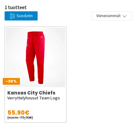
1 tuotteet
Suodatin
Viimeisimmät
-30%
Kansas City Chiefs
Verryttelyhousut Team Logo
55,90€
(norm. 79,90€)