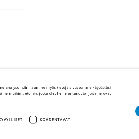
mme analysointiin. Jaamme myös tietoja sivustomme käytöstäsi
 muihin tietoihin, jotka olet heille antanut tai joita he ovat
Lisää meistä
Yritystiedot
YVYLLISET
KOHDENTAVAT