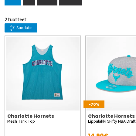
2 tuotteet
Suodatin
-70%
Charlotte Hornets
Charlotte Hornets
Mesh Tank Top
Lippalakki 9Fifty NBA Draft
14,90€