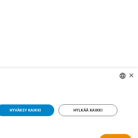
×
SWEDISH
FI
HYVÄKSY KAIKKI
HYLKÄÄ KAIKKI
NO