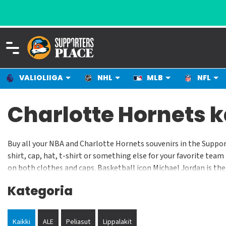
VALIOLIIGA
NHL
MLB
NFL
Charlotte Hornets 
Buy all your NBA and Charlotte Hornets souvenirs in the Suppor
shirt, cap, hat, t-shirt or something else for your favorite team
on both clothes and caps. Basketball icon Michael Jordan is th
Kategoria
Kaikki
ALE
Peliasut
Lippalakit