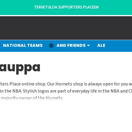
TERVETULOA SUPPORTERS PLACEEN
NATIONAL TEAMS
AND FRIENDS
ALE
kauppa
ters Place online shop. Our Hornets shop is always open for you 
 in the NBA. Stylish logos are part of everyday life in the NBA and
e majority owner of the Hornets.