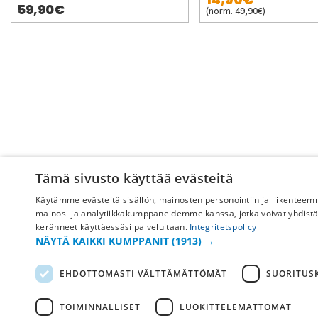
59,90€
(norm. 49,90€)
Tämä sivusto käyttää evästeitä
Käytämme evästeitä sisällön, mainosten personointiin ja liikentee
mainos- ja analytiikkakumppaneidemme kanssa, jotka voivat yhdistää ne
keränneet käyttäessäsi palveluitaan.
Integritetspolicy
Pyydä apua
NÄYTÄ KAIKKI KUMPPANIT
(1913) →
Ostoehdot
EHDOTTOMASTI VÄLTTÄMÄTTÖMÄT
SUORITUSK
Maksu & toimitus
TOIMINNALLISET
LUOKITTELEMATTOMAT
Palautus ja vaihto