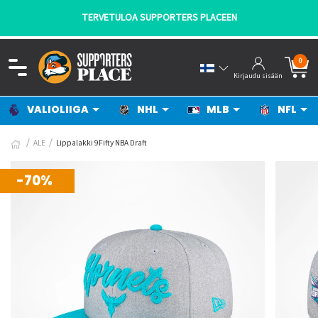
TERVETULOA SUPPORTERS PLACEEN
0
Kirjaudu sisään
VALIOLIIGA
NHL
MLB
NFL
ALE
Lippalakki 9Fifty NBA Draft
-70%