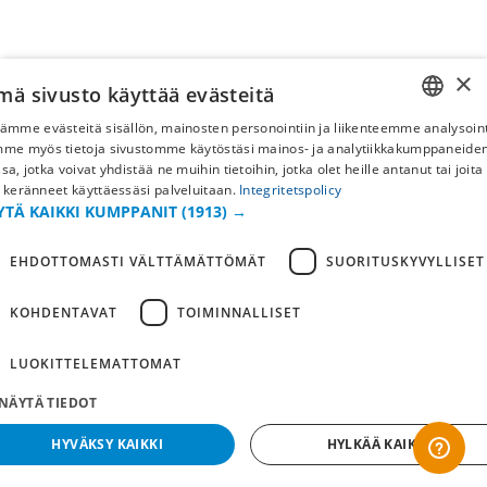
×
mä sivusto käyttää evästeitä
ämme evästeitä sisällön, mainosten personointiin ja liikenteemme analysoint
SWEDISH
mme myös tietoja sivustomme käytöstäsi mainos- ja analytiikkakumppaneid
sa, jotka voivat yhdistää ne muihin tietoihin, jotka olet heille antanut tai joita
FI
 keränneet käyttäessäsi palveluitaan.
Integritetspolicy
YTÄ KAIKKI KUMPPANIT
(1913) →
NO
EHDOTTOMASTI VÄLTTÄMÄTTÖMÄT
SUORITUSKYVYLLISET
KOHDENTAVAT
TOIMINNALLISET
LUOKITTELEMATTOMAT
NÄYTÄ TIEDOT
HYVÄKSY KAIKKI
HYLKÄÄ KAIKKI