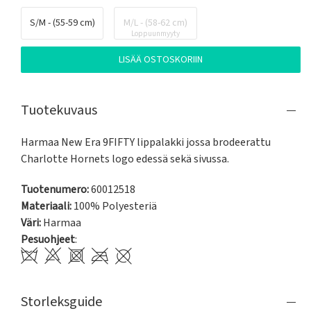
S/M - (55-59 cm)
M/L - (58-62 cm)
Loppuunmyyty
LISÄÄ OSTOSKORIIN
Tuotekuvaus
Harmaa New Era 9FIFTY lippalakki jossa brodeerattu 
Charlotte Hornets logo edessä sekä sivussa.
Tuotenumero:
60012518
Materiaali:
100% Polyesteriä
Väri:
Harmaa
Pesuohjeet
:
Storleksguide