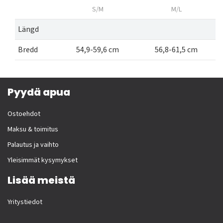
S/M
M/L
Längd
Bredd
54,9-59,6 cm
56,8-61,5 cm
Pyydä apua
Ostoehdot
Maksu & toimitus
Palautus ja vaihto
Yleisimmät kysymykset
Lisää meistä
Yritystiedot