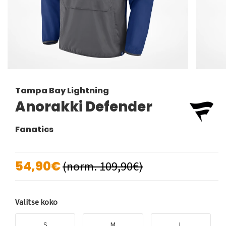
Tampa Bay Lightning
Anorakki Defender
Fanatics
54,90€
(norm. 109,90€)
Valitse koko
S
M
L