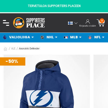
TERVETULOA SUPPORTERS PLACEEN
0
Kirjaudu sisään
VALIOLIIGA
NHL
MLB
NFL
ALE
Anorakki Defender
-50%