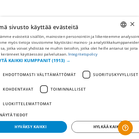
×
mä sivusto käyttää evästeitä
ämme evästeitä sisällön, mainosten personointiin ja liikenteemme analysoint
SWEDISH
mme myös tietoja sivustomme käytöstäsi mainos- ja analytiikkakumppaneid
sa, jotka voivat yhdistää ne muihin tietoihin, jotka olet heille antanut tai joita
FI
 keränneet käyttäessäsi palveluitaan.
Integritetspolicy
YTÄ KAIKKI KUMPPANIT
(1913) →
NO
EHDOTTOMASTI VÄLTTÄMÄTTÖMÄT
SUORITUSKYVYLLISET
KOHDENTAVAT
TOIMINNALLISET
LUOKITTELEMATTOMAT
NÄYTÄ TIEDOT
HYVÄKSY KAIKKI
HYLKÄÄ KAIKKI