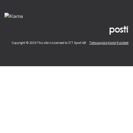
Copyright © 2019 This site is Licensed to 377 Sport AB
Tietosuojakäytäntö
Evästeet