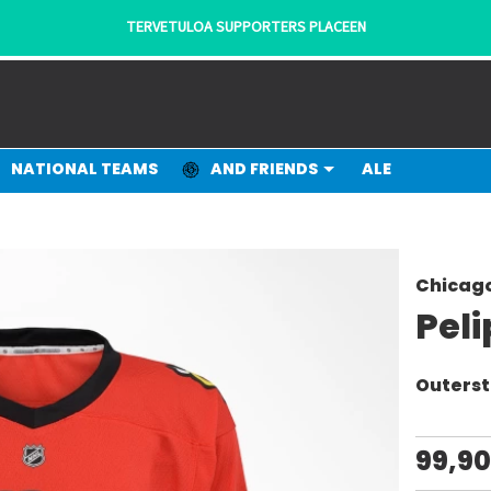
TERVETULOA SUPPORTERS PLACEEN
NATIONAL TEAMS
AND FRIENDS
ALE
Chicag
Peli
Outerst
99,9