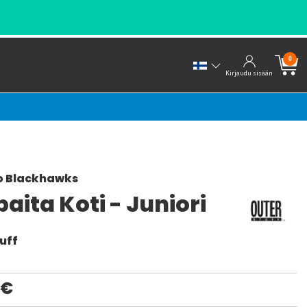
0
Kirjaudu sisään
o Blackhawks
paita Koti - Juniori
uff
0€