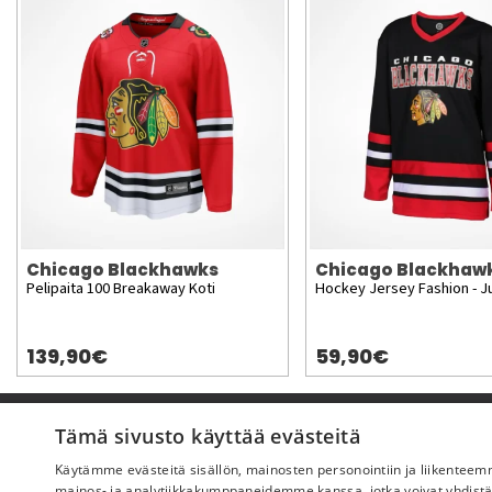
Chicago Blackhawks
Chicago Blackhaw
Pelipaita 100 Breakaway Koti
Hockey Jersey Fashion - J
139,90€
59,90€
Pyydä apua
Tämä sivusto käyttää evästeitä
Käytämme evästeitä sisällön, mainosten personointiin ja liikentee
Ostoehdot
mainos- ja analytiikkakumppaneidemme kanssa, jotka voivat yhdistää ne