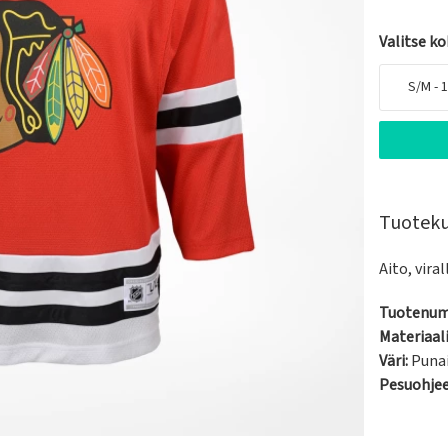
Valitse k
S/M - 
Tuotek
Aito, vira
Tuotenum
Materiaali
Väri:
Puna
Pesuohje