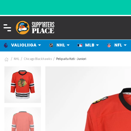
VALIOLIIGA
NHL
MLB
NFL
NHL
Chicago Blackhawks
Pelipaita Koti - Juniori