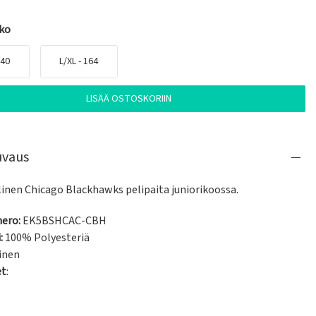
oko
140
L/XL - 164
LISÄÄ OSTOSKORIIN
uvaus
llinen Chicago Blackhawks pelipaita juniorikoossa.
ero:
EK5BSHCAC-CBH
:
100% Polyesteriä
inen
et
: