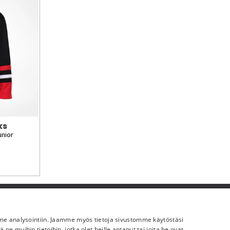
ks
unior
Lisää meistä
mme analysointiin. Jaamme myös tietoja sivustomme käytöstäsi
Yritystiedot
 muihin tietoihin, jotka olet heille antanut tai joita he ovat