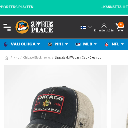
- KANNATTAJILTA KANNATTAJILLE!
0
Kirjaudu sisään
VALIOLIIGA
NHL
MLB
NFL
NHL
Chicago Blackhawks
Lippalakki Wabash Cap - Clean up