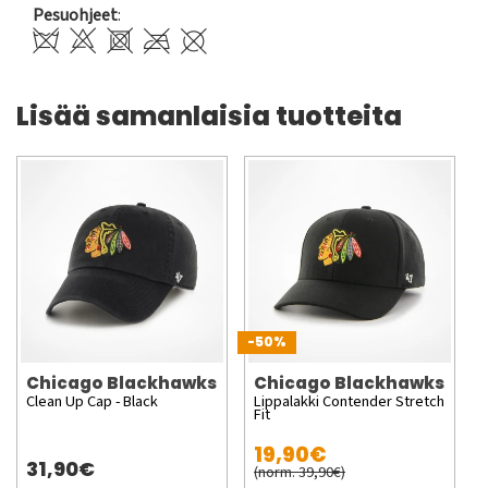
Pesuohjeet
:
Lisää samanlaisia tuotteita
-50%
Chicago Blackhawks
Chicago Blackhawks
Clean Up Cap - Black
Lippalakki Contender Stretch
Fit
19,90€
31,90€
(norm. 39,90€)