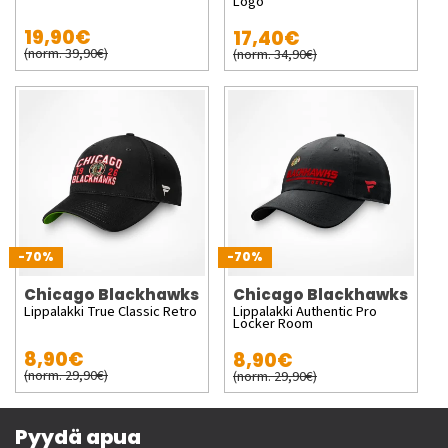
Logo
19,90€
17,40€
(norm. 39,90€)
(norm. 34,90€)
-70%
-70%
Chicago Blackhawks
Chicago Blackhawks
Lippalakki True Classic Retro
Lippalakki Authentic Pro
Locker Room
8,90€
8,90€
(norm. 29,90€)
(norm. 29,90€)
Pyydä apua