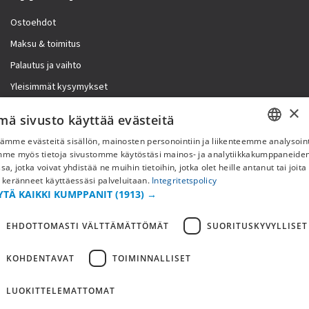
Ostoehdot
Maksu & toimitus
Palautus ja vaihto
Yleisimmät kysymykset
×
Lisää meistä
mä sivusto käyttää evästeitä
ämme evästeitä sisällön, mainosten personointiin ja liikenteemme analysoint
Yritystiedot
SWEDISH
mme myös tietoja sivustomme käytöstäsi mainos- ja analytiikkakumppaneid
sa, jotka voivat yhdistää ne muihin tietoihin, jotka olet heille antanut tai joita
FI
 keränneet käyttäessäsi palveluitaan.
Integritetspolicy
YTÄ KAIKKI KUMPPANIT
(1913) →
NO
EHDOTTOMASTI VÄLTTÄMÄTTÖMÄT
SUORITUSKYVYLLISET
KOHDENTAVAT
TOIMINNALLISET
LUOKITTELEMATTOMAT