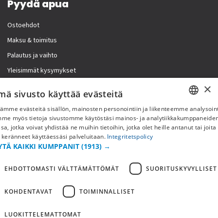
Pyydä apua
Ostoehdot
Maksu & toimitus
Palautus ja vaihto
Yleisimmät kysymykset
×
Lisää meistä
mä sivusto käyttää evästeitä
ämme evästeitä sisällön, mainosten personointiin ja liikenteemme analysoint
Yritystiedot
SWEDISH
mme myös tietoja sivustomme käytöstäsi mainos- ja analytiikkakumppaneid
sa, jotka voivat yhdistää ne muihin tietoihin, jotka olet heille antanut tai joita
FI
 keränneet käyttäessäsi palveluitaan.
Integritetspolicy
YTÄ KAIKKI KUMPPANIT
(1913) →
NO
EHDOTTOMASTI VÄLTTÄMÄTTÖMÄT
SUORITUSKYVYLLISET
KOHDENTAVAT
TOIMINNALLISET
LUOKITTELEMATTOMAT