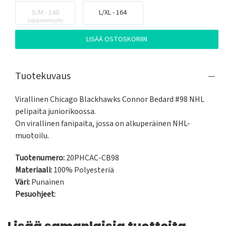
S/M - 140
L/XL - 164
Loppuunmyyty
LISÄÄ OSTOSKORIIN
Tuotekuvaus
Virallinen Chicago Blackhawks Connor Bedard #98 NHL 
pelipaita juniorikoossa.

On virallinen fanipaita, jossa on alkuperäinen NHL-
muotoilu.
Tuotenumero:
20PHCAC-CB98
Materiaali:
100% Polyesteriä
Väri:
Punainen
Pesuohjeet
: