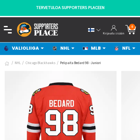
TERVETULOA SUPPORTERS PLACEEN
0
Kirjaudu sisään
VALIOLIIGA
NHL
MLB
NFL
NHL
Chicago Blackhawks
Pelipaita Bedard 98 - Juniori