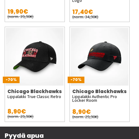
Logo
19,90€
17,40€
(norm. 39,90€)
(norm. 34,90€)
-70%
-70%
Chicago Blackhawks
Chicago Blackhawks
Lippalakki True Classic Retro
Lippalakki Authentic Pro
Locker Room
8,90€
8,90€
(norm. 29,90€)
(norm. 29,90€)
Pyydä apua