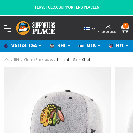
TERVETULOA SUPPORTERS PLACEEN
0
Kirjaudu sisään
VALIOLIIGA
NHL
MLB
NFL
NHL
Chicago Blackhawks
Lippalakki Storm Cloud