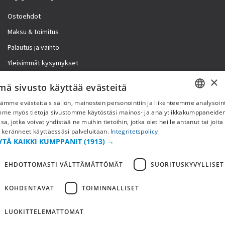
Ostoehdot
Maksu & toimitus
Palautus ja vaihto
Yleisimmät kysymykset
×
Lisää meistä
mä sivusto käyttää evästeitä
ämme evästeitä sisällön, mainosten personointiin ja liikenteemme analysoint
Yritystiedot
SWEDISH
mme myös tietoja sivustomme käytöstäsi mainos- ja analytiikkakumppaneid
sa, jotka voivat yhdistää ne muihin tietoihin, jotka olet heille antanut tai joita
FI
 keränneet käyttäessäsi palveluitaan.
Integritetspolicy
YTÄ KAIKKI KUMPPANIT
(1913) →
NO
EHDOTTOMASTI VÄLTTÄMÄTTÖMÄT
SUORITUSKYVYLLISET
KOHDENTAVAT
TOIMINNALLISET
LUOKITTELEMATTOMAT