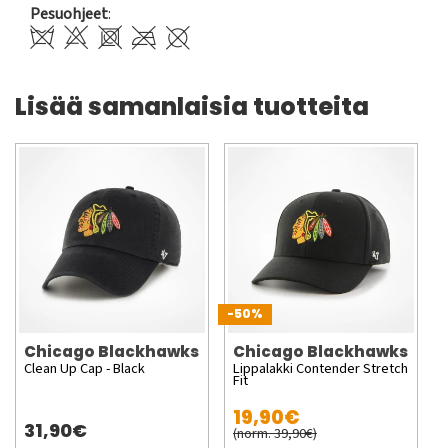
Pesuohjeet
:
Lisää samanlaisia tuotteita
-50%
Chicago Blackhawks
Chicago Blackhawks
Clean Up Cap - Black
Lippalakki Contender Stretch
Fit
19,90€
31,90€
(norm. 39,90€)