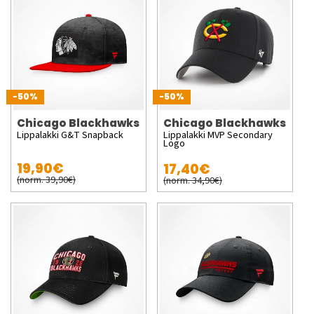
-50%
-50%
Chicago Blackhawks
Chicago Blackhawks
Lippalakki G&T Snapback
Lippalakki MVP Secondary
Logo
19,90€
17,40€
(norm. 39,90€)
(norm. 34,90€)