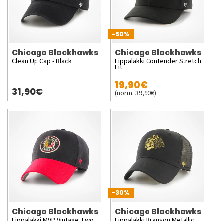
-50%
Chicago Blackhawks
Chicago Blackhawks
Clean Up Cap - Black
Lippalakki Contender Stretch
Fit
19,90€
31,90€
(norm. 39,90€)
-30%
Chicago Blackhawks
Chicago Blackhawks
Lippalakki MVP Vintage Two
Lippalakki Branson Metallic