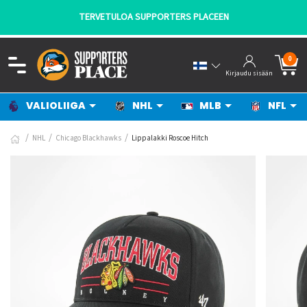
TERVETULOA SUPPORTERS PLACEEN
0
Kirjaudu sisään
VALIOLIIGA
NHL
MLB
NFL
NHL
Chicago Blackhawks
Lippalakki Roscoe Hitch