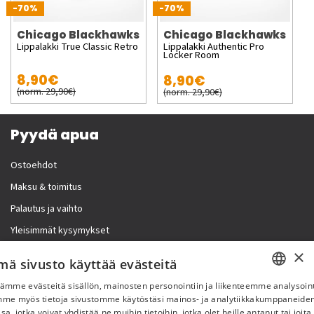
-70%
-70%
Chicago Blackhawks
Chicago Blackhawks
Lippalakki True Classic Retro
Lippalakki Authentic Pro
Locker Room
8,90€
8,90€
(norm. 29,90€)
(norm. 29,90€)
Pyydä apua
Ostoehdot
Maksu & toimitus
Palautus ja vaihto
Yleisimmät kysymykset
×
Lisää meistä
mä sivusto käyttää evästeitä
ämme evästeitä sisällön, mainosten personointiin ja liikenteemme analysoint
Yritystiedot
SWEDISH
mme myös tietoja sivustomme käytöstäsi mainos- ja analytiikkakumppaneid
sa, jotka voivat yhdistää ne muihin tietoihin, jotka olet heille antanut tai joita