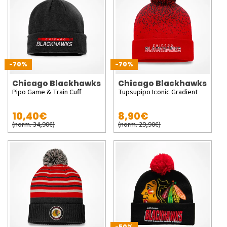
-70%
-70%
Chicago Blackhawks
Chicago Blackhawks
Pipo Game & Train Cuff
Tupsupipo Iconic Gradient
10,40€
8,90€
(norm. 34,90€)
(norm. 29,90€)
-50%