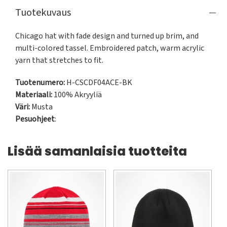
Tuotekuvaus
Chicago hat with fade design and turned up brim, and 
multi-colored tassel. Embroidered patch, warm acrylic 
yarn that stretches to fit.
Tuotenumero:
H-CSCDF04ACE-BK
Materiaali:
100% Akryyliä
Väri:
Musta
Pesuohjeet
:
Lisää samanlaisia tuotteita