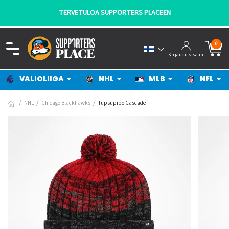
TERVETULOA SUPPORTERS PLACEEN
0
Kirjaudu sisään
VALIOLIIGA
NHL
MLB
NFL
NHL
Chicago Blackhawks
Tupsupipo Cascade