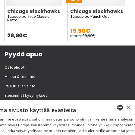
Chicago Blackhawks
Chicago Blackhawks
Tupsupipo True Classic
Tupsupipo Punch Out
Retro
19,90€
29,90€
(norm. 39,90€)
Pyydä apua
Ostoehdot
Maksu & toimitus
Palautus ja vaihto
Yleisimmät kysymykset
×
Lisää meistä
mä sivusto käyttää evästeitä
ämme evästeitä sisällön, mainosten personointiin ja liikenteemme analysoint
Yritystiedot
SWEDISH
mme myös tietoja sivustomme käytöstäsi mainos- ja analytiikkakumppaneid
sa, jotka voivat yhdistää ne muihin tietoihin, jotka olet heille antanut tai joita
FI