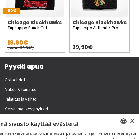
-50%
Chicago Blackhawks
Chicago Blackhawks
Tupsupipo Punch Out
Tupsupipo Authentic Pro
19,90€
39,90€
(norm. 39,90€)
Pyydä apua
Ostoehdot
Maksu & toimitus
Palautus ja vaihto
Yleisimmät kysymykset
×
Lisää meistä
mä sivusto käyttää evästeitä
ämme evästeitä sisällön, mainosten personointiin ja liikenteemme analysoint
Yritystiedot
SWEDISH