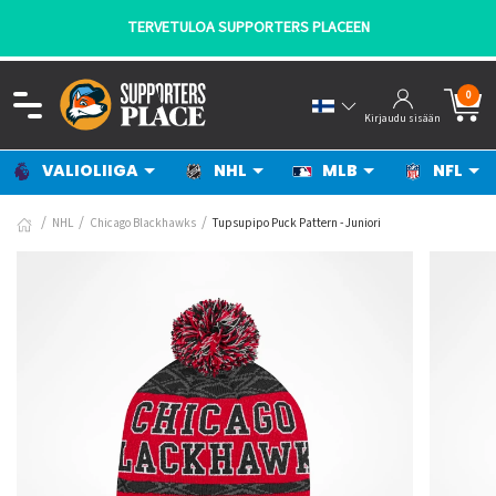
TERVETULOA SUPPORTERS PLACEEN
0
Kirjaudu sisään
VALIOLIIGA
NHL
MLB
NFL
NHL
Chicago Blackhawks
Tupsupipo Puck Pattern - Juniori