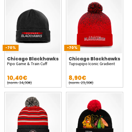
-70%
-70%
Chicago Blackhawks
Chicago Blackhawks
Pipo Game & Train Cuff
Tupsupipo Iconic Gradient
10,40€
8,90€
(norm. 34,90€)
(norm. 29,90€)