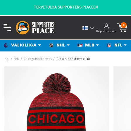
TERVETULOA SUPPORTERS PLACEEN
0
Kirjaudu sisään
VALIOLIIGA
NHL
MLB
NFL
NHL
Chicago Blackhawks
Tupsupipo Authentic Pro