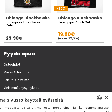
-50%
Chicago Blackhawks
Chicago Blackhawks
Tupsupipo True Classic
Tupsupipo Punch Out
Retro
19,90€
29,90€
(norm. 39,90€)
Pyydä apua
Ostoehdot
Maksu & toimitus
Palautus ja vaihto
Yleisimmät kysymykset
×
Lisää meistä
mä sivusto käyttää evästeitä
ämme evästeitä sisällön, mainosten personointiin ja liikenteemme analysoint
Yritystiedot
SWEDISH