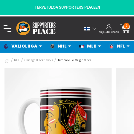
TERVETULOA SUPPORTERS PLACEEN
0
Kirjaudu sisään
VALIOLIIGA
NHL
MLB
NFL
NHL
Chicago Blackhawks
Jumbo Muki Original Six