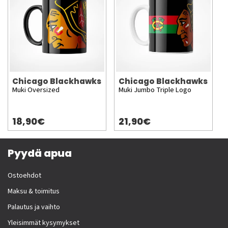
Chicago Blackhawks
Chicago Blackhawks
Muki Oversized
Muki Jumbo Triple Logo
18,90€
21,90€
Pyydä apua
Ostoehdot
Maksu & toimitus
Palautus ja vaihto
Yleisimmät kysymykset