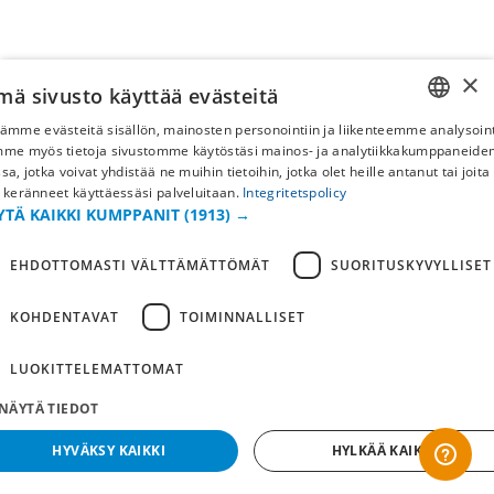
×
mä sivusto käyttää evästeitä
ämme evästeitä sisällön, mainosten personointiin ja liikenteemme analysoint
SWEDISH
mme myös tietoja sivustomme käytöstäsi mainos- ja analytiikkakumppaneid
sa, jotka voivat yhdistää ne muihin tietoihin, jotka olet heille antanut tai joita
FI
 keränneet käyttäessäsi palveluitaan.
Integritetspolicy
YTÄ KAIKKI KUMPPANIT
(1913) →
NO
EHDOTTOMASTI VÄLTTÄMÄTTÖMÄT
SUORITUSKYVYLLISET
KOHDENTAVAT
TOIMINNALLISET
LUOKITTELEMATTOMAT
NÄYTÄ TIEDOT
HYVÄKSY KAIKKI
HYLKÄÄ KAIKKI