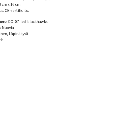
0 cm x 16 cm

us: CE-sertifioitu.
ero:
DO-07-led-blackhawks
:
Muovia
inen
,
Läpinäkyvä
et
: