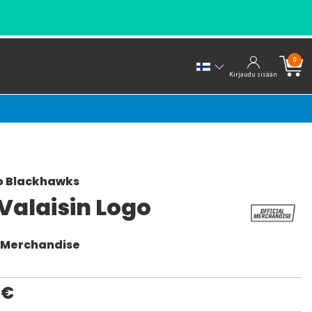
0
Kirjaudu sisään
o Blackhawks
Valaisin Logo
l Merchandise
0€