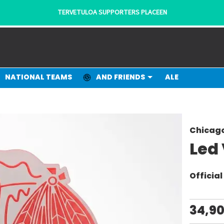
TERVETULOA SUPPORTERS PLACEEN
NATIONAL TEAMS
AND FRIENDS
ALE
Chicag
Led 
Officia
34,9