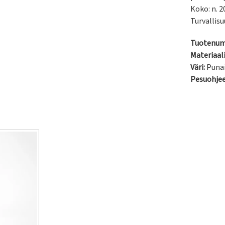
Koko: n. 2
Turvallisu
Tuotenum
Materiaali
Väri:
Puna
Pesuohje