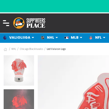
VALIOLIIGA
NHL
MLB
NFL
NHL
Chicago Blackhawks
Led Valaisin Logo