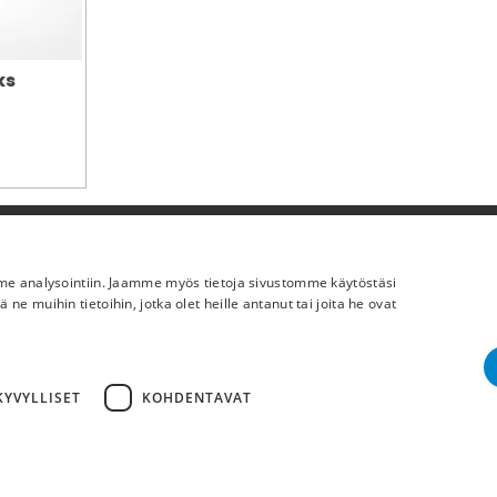
ks
Lisää meistä
mme analysointiin. Jaamme myös tietoja sivustomme käytöstäsi
Yritystiedot
 muihin tietoihin, jotka olet heille antanut tai joita he ovat
YVYLLISET
KOHDENTAVAT
Cop