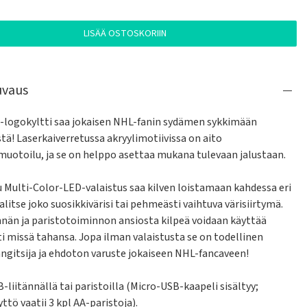
LISÄÄ OSTOSKORIIN
uvaus
logokyltti saa jokaisen NHL-fanin sydämen sykkimään 
tä! Laserkaiverretussa akryylimotiivissa on aito 
muotoilu, ja se on helppo asettaa mukana tulevaan jalustaan.

u Multi-Color-LED-valaistus saa kilven loistamaan kahdessa eri 
valitse joko suosikkivärisi tai pehmeästi vaihtuva värisiirtymä. 
nnän ja paristotoiminnon ansiosta kilpeä voidaan käyttää 
i missä tahansa. Jopa ilman valaistusta se on todellinen 
ngitsija ja ehdoton varuste jokaiseen NHL-fancaveen!

-liitännällä tai paristoilla (Micro-USB-kaapeli sisältyy; 
ttö vaatii 3 kpl AA-paristoja).
