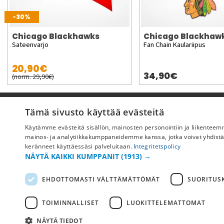
-30%
Chicago Blackhawks
Chicago Blackhaw
Sateenvarjo
Fan Chain Kaulariipus
20,90€
34,90€
(norm. 29,90€)
Pyydä apua
Tämä sivusto käyttää evästeitä
Käytämme evästeitä sisällön, mainosten personointiin ja liikentee
Ostoehdot
mainos- ja analytiikkakumppaneidemme kanssa, jotka voivat yhdistää ne
Maksu & toimitus
keränneet käyttäessäsi palveluitaan.
Integritetspolicy
NÄYTÄ KAIKKI KUMPPANIT
(1913) →
Palautus ja vaihto
Yleisimmät kysymykset
EHDOTTOMASTI VÄLTTÄMÄTTÖMÄT
SUORITUSK
TOIMINNALLISET
LUOKITTELEMATTOMAT
NÄYTÄ TIEDOT