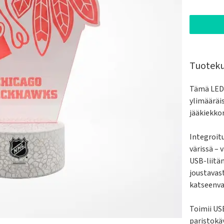
Tuotek
Tämä LED-
ylimääräis
jääkiekko
Integroit
värissä – 
USB-liitä
joustavast
katseenva
Toimii USB
paristokäy