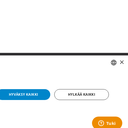
×
SWEDISH
FI
HYVÄKSY KAIKKI
HYLKÄÄ KAIKKI
NO
yright © 2019 This site is Licensed to 377 Sport AB
Tietosuojakäytäntö
Evästeet