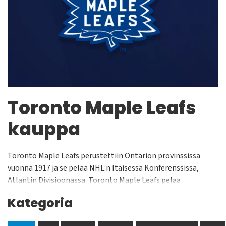
Toronto Maple Leafs
kauppa
Toronto Maple Leafs perustettiin Ontarion provinssissa
vuonna 1917 ja se pelaa NHL:n Itäisessä Konferenssissa,
Atlantin Divisioonassa. Toronto Maple Leafs pelaa
kotiottelunsa Air Canada Centressä jonka yleisökapasiteetti
Kategoria
on n. 19 500 katsojaa. Joukkue on voittanut Stanley Cupin
yhteensä 13 kertaa: vuosina 1918, 1922, 1932, 1942, 1945,