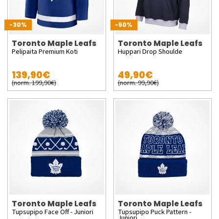
-30%
-50%
Toronto Maple Leafs
Toronto Maple Leafs
Pelipaita Premium Koti
Huppari Drop Shoulde
139,90€
49,90€
(norm. 199,90€)
(norm. 99,90€)
Toronto Maple Leafs
Toronto Maple Leafs
Tupsupipo Face Off - Juniori
Tupsupipo Puck Pattern -
Juniori