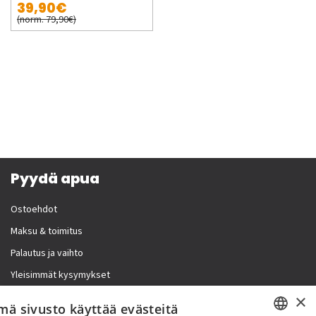
39,90€
(norm. 79,90€)
Pyydä apua
Ostoehdot
Maksu & toimitus
Palautus ja vaihto
Yleisimmät kysymykset
×
Lisää meistä
mä sivusto käyttää evästeitä