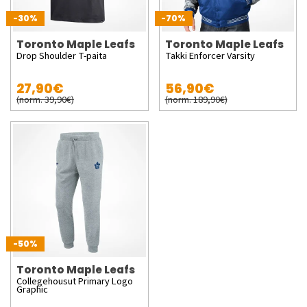
-30%
-70%
Toronto Maple Leafs
Toronto Maple Leafs
Drop Shoulder T-paita
Takki Enforcer Varsity
27,90€
56,90€
(norm. 39,90€)
(norm. 189,90€)
-50%
Toronto Maple Leafs
Collegehousut Primary Logo
Graphic