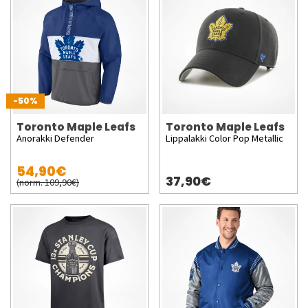
-50%
Toronto Maple Leafs
Toronto Maple Leafs
Anorakki Defender
Lippalakki Color Pop Metallic
54,90€
37,90€
(norm. 109,90€)