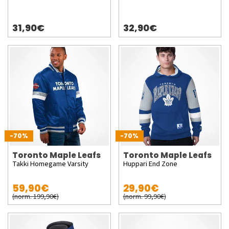
31,90€
32,90€
-70%
-70%
Toronto Maple Leafs
Toronto Maple Leafs
Takki Homegame Varsity
Huppari End Zone
59,90€
29,90€
(norm. 199,90€)
(norm. 99,90€)