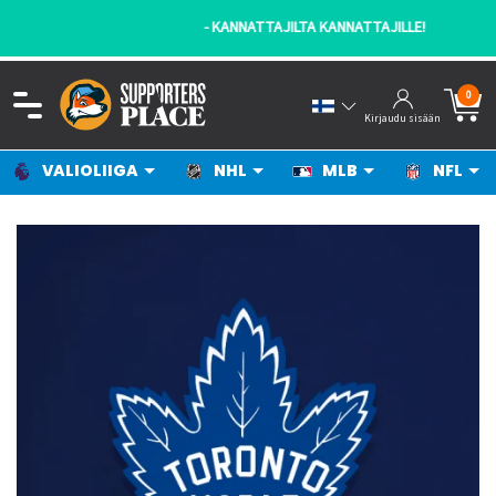
- KANNATTAJILTA KANNATTAJILLE!
0
Kirjaudu sisään
VALIOLIIGA
NHL
MLB
NFL