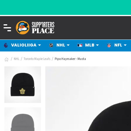
VALIOLIIGA
NHL
MLB
NFL
NHL
Toronto Maple Leafs
Pipo Haymaker - Musta