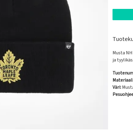
Tuotek
Musta NHL
ja tyylikäs
Tuotenum
Materiaali
Väri:
Must
Pesuohje