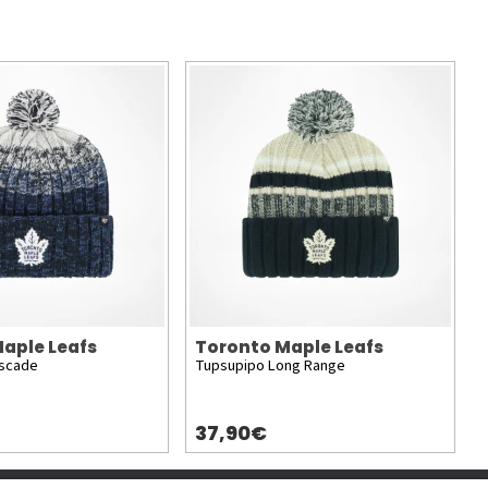
aple Leafs
Toronto Maple Leafs
ascade
Tupsupipo Long Range
37,90€