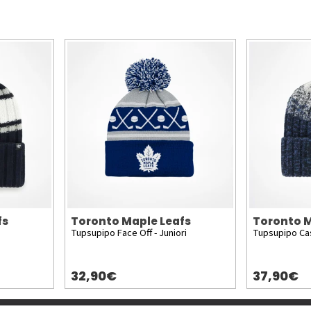
fs
Toronto Maple Leafs
Toronto M
Tupsupipo Face Off - Juniori
Tupsupipo C
32,90€
37,90€