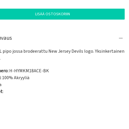
LISÄÄ OSTOSKORIIN
uvaus
 pipo jossa brodeerattu New Jersey Devils logo. Yksinkertainen 
.
ero:
H-HYMKM18ACE-BK
:
100% Akryyliä
a
et
: