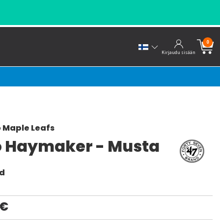
0
Kirjaudu sisään
 Maple Leafs
o Haymaker - Musta
nd
0€