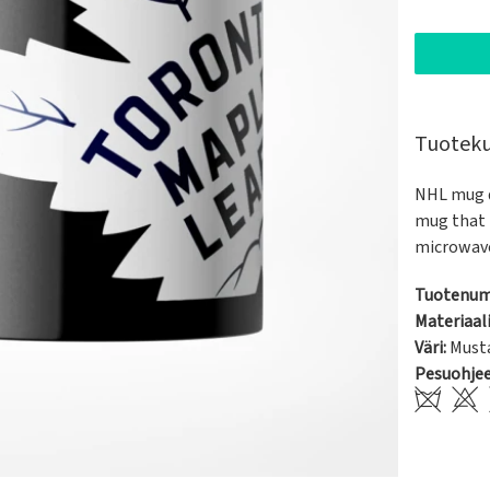
Tuotek
NHL mug d
mug that 
microwav
Tuotenum
Materiaali
Väri:
Must
Pesuohje