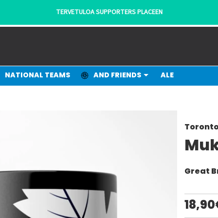
TERVETULOA SUPPORTERS PLACEEN
NATIONAL TEAMS
AND FRIENDS
ALE
Toronto
Muk
Great B
18,90