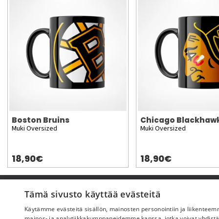
Boston Bruins
Chicago Blackhaw
Muki Oversized
Muki Oversized
18,90€
18,90€
Pyydä apua
Tämä sivusto käyttää evästeitä
Käytämme evästeitä sisällön, mainosten personointiin ja liikentee
Ostoehdot
mainos- ja analytiikkakumppaneidemme kanssa, jotka voivat yhdistää ne