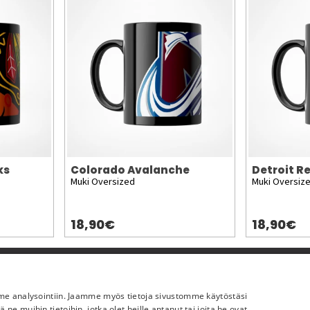
ks
Colorado Avalanche
Detroit R
Muki Oversized
Muki Oversiz
18,90€
18,90€
Lisää meistä
mme analysointiin. Jaamme myös tietoja sivustomme käytöstäsi
Yritystiedot
 muihin tietoihin, jotka olet heille antanut tai joita he ovat