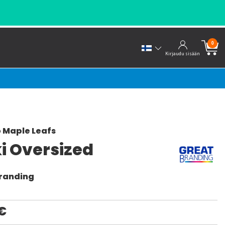
0
Kirjaudu sisään
 Maple Leafs
i Oversized
randing
€