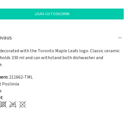
LISÄÄ OSTOSKORIIN
uvaus
ecorated with the Toronto Maple Leafs logo. Classic ceramic 
holds 330 ml and can withstand both dishwasher and 
e.
ero:
211662-TML
:
Posliinia
a
et
: