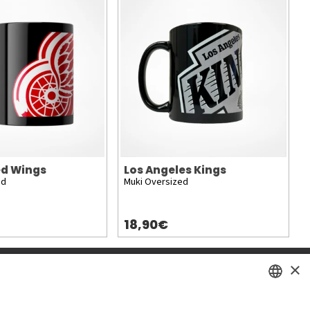
ed Wings
Los Angeles Kings
ed
Muki Oversized
18,90€
×
SWEDISH