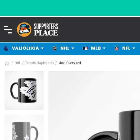
VALIOLIIGA
NHL
MLB
NFL
NHL
Toronto Maple Leafs
Muki Oversized