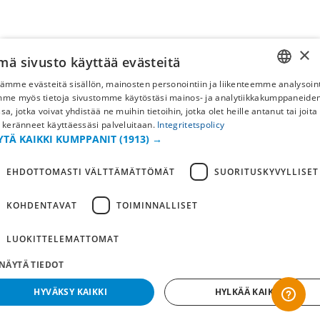
×
mä sivusto käyttää evästeitä
ämme evästeitä sisällön, mainosten personointiin ja liikenteemme analysoint
SWEDISH
mme myös tietoja sivustomme käytöstäsi mainos- ja analytiikkakumppaneid
sa, jotka voivat yhdistää ne muihin tietoihin, jotka olet heille antanut tai joita
FI
 keränneet käyttäessäsi palveluitaan.
Integritetspolicy
YTÄ KAIKKI KUMPPANIT
(1913) →
NO
EHDOTTOMASTI VÄLTTÄMÄTTÖMÄT
SUORITUSKYVYLLISET
KOHDENTAVAT
TOIMINNALLISET
LUOKITTELEMATTOMAT
NÄYTÄ TIEDOT
HYVÄKSY KAIKKI
HYLKÄÄ KAIKKI