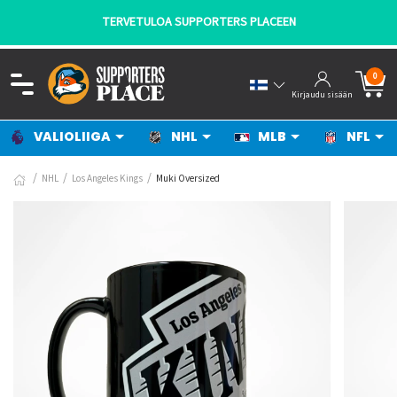
TERVETULOA SUPPORTERS PLACEEN
0
Kirjaudu sisään
VALIOLIIGA
NHL
MLB
NFL
NHL
Los Angeles Kings
Muki Oversized