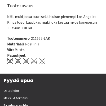
Tuotekuvaus
NHL muki jossa suuri sekä hiukan pienempi Los Angeles 
Kings logo. Laadukas muki joka kestää myös konepesun. 
Tilavuus 330 ml.
Tuotenumero:
211662-LAK
Materiaali:
Posliinia
Väri:
Musta
Pesuohjeet
:
Pyydä apua
Ostoehdot
Maksu & toimitus
Palautus ja vaihto