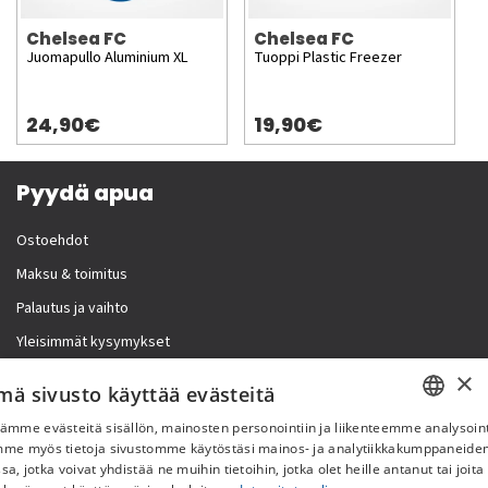
Chelsea FC
Chelsea FC
Juomapullo Aluminium XL
Tuoppi Plastic Freezer
24,90€
19,90€
Pyydä apua
Ostoehdot
Maksu & toimitus
Palautus ja vaihto
Yleisimmät kysymykset
×
Lisää meistä
mä sivusto käyttää evästeitä
ämme evästeitä sisällön, mainosten personointiin ja liikenteemme analysoint
Yritystiedot
SWEDISH
mme myös tietoja sivustomme käytöstäsi mainos- ja analytiikkakumppaneid
sa, jotka voivat yhdistää ne muihin tietoihin, jotka olet heille antanut tai joita
FI