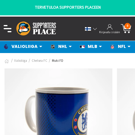
TERVETULOA SUPPORTERS PLACEEN
0
Kirjaudu sisään
VALIOLIIGA
NHL
MLB
NFL
Valioliiga
Chelsea FC
Muki FD