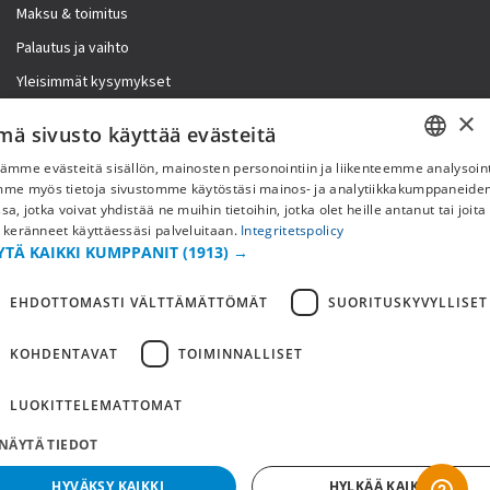
Maksu & toimitus
Palautus ja vaihto
Yleisimmät kysymykset
×
Lisää meistä
mä sivusto käyttää evästeitä
ämme evästeitä sisällön, mainosten personointiin ja liikenteemme analysoint
Yritystiedot
SWEDISH
mme myös tietoja sivustomme käytöstäsi mainos- ja analytiikkakumppaneid
sa, jotka voivat yhdistää ne muihin tietoihin, jotka olet heille antanut tai joita
FI
 keränneet käyttäessäsi palveluitaan.
Integritetspolicy
YTÄ KAIKKI KUMPPANIT
(1913) →
NO
EHDOTTOMASTI VÄLTTÄMÄTTÖMÄT
SUORITUSKYVYLLISET
KOHDENTAVAT
TOIMINNALLISET
LUOKITTELEMATTOMAT
NÄYTÄ TIEDOT
Copyright © 2019 This site is Licensed to 377 Sport AB
Tietosuojakäytäntö
Evästeet
HYVÄKSY KAIKKI
HYLKÄÄ KAIKKI