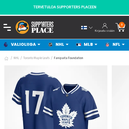
TERVETULOA SUPPORTERS PLACEEN
0
Kirjaudu sisään
VALIOLIIGA
NHL
MLB
NFL
NHL
Toronto Maple Leafs
Fanipaita Foundation