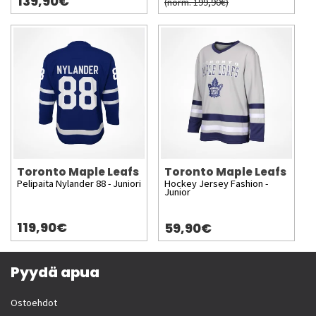
139,90€
(norm. 199,90€)
Toronto Maple Leafs
Toronto Maple Leafs
Pelipaita Nylander 88 - Juniori
Hockey Jersey Fashion -
Junior
119,90€
59,90€
Pyydä apua
Ostoehdot