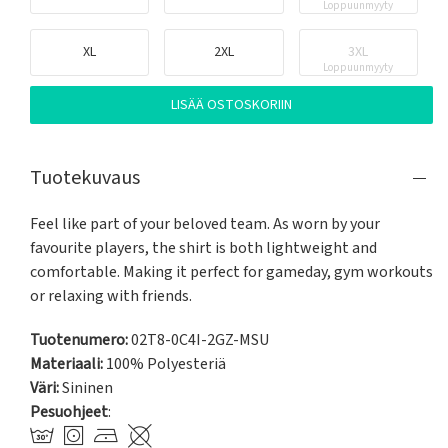
Loppuunmyyty
XL
2XL
3XL
Loppuunmyyty
LISÄÄ OSTOSKORIIN
Tuotekuvaus
Feel like part of your beloved team. As worn by your 
favourite players, the shirt is both lightweight and 
comfortable. Making it perfect for gameday, gym workouts 
or relaxing with friends.
Tuotenumero:
02T8-0C4I-2GZ-MSU
Materiaali:
100% Polyesteriä
Väri:
Sininen
Pesuohjeet
: