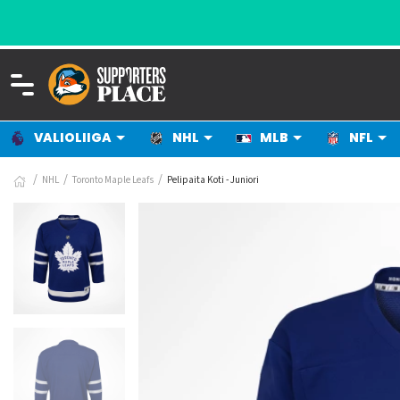
VALIOLIIGA
NHL
MLB
NFL
NHL
Toronto Maple Leafs
Pelipaita Koti - Juniori