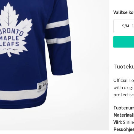
Valitse k
S/M - 
Tuotek
Official To
with orig
protectiv
Tuotenum
Materiaali
Väri:
Sinin
Pesuohje