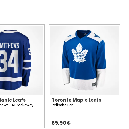
aple Leafs
Toronto Maple Leafs
tthews 34 Breakaway
Pelipaita Fan
69,90€