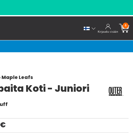
0
Kirjaudu sisään
 Maple Leafs
paita Koti - Juniori
uff
0€