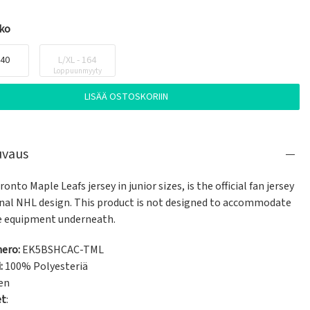
oko
140
L/XL - 164
Loppuunmyyty
LISÄÄ OSTOSKORIIN
uvaus
ronto Maple Leafs jersey in junior sizes, is the official fan jersey 
inal NHL design. This product is not designed to accommodate 
e equipment underneath.
ero:
EK5BSHCAC-TML
:
100% Polyesteriä
en
et
: