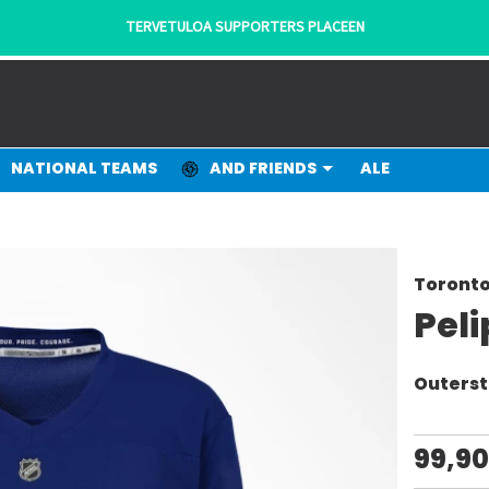
TERVETULOA SUPPORTERS PLACEEN
NATIONAL TEAMS
AND FRIENDS
ALE
Toronto
Peli
Outerst
99,9