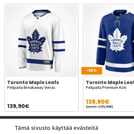
-30%
Toronto Maple Leafs
Toronto Maple Lea
Pelipaita Breakaway Vieras
Pelipaita Premium Koti
139,90€
139,90€
(norm. 199,90€)
Pyydä apua
Tämä sivusto käyttää evästeitä