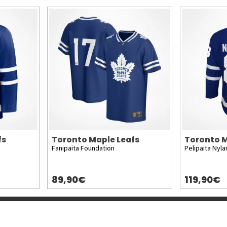
fs
Toronto Maple Leafs
Toronto M
Fanipaita Foundation
Pelipaita Nyla
89,90€
119,90€
Lisää meistä