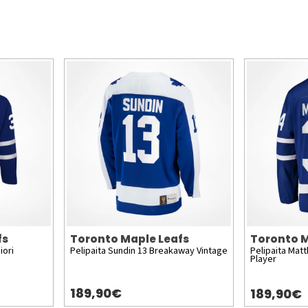
fs
Toronto Maple Leafs
Toronto M
iori
Pelipaita Sundin 13 Breakaway Vintage
Pelipaita Ma
Player
189,90€
189,90€