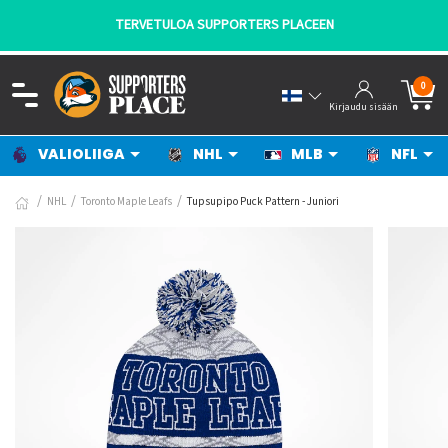
TERVETULOA SUPPORTERS PLACEEN
0
Kirjaudu sisään
VALIOLIIGA
NHL
MLB
NFL
NHL
Toronto Maple Leafs
Tupsupipo Puck Pattern - Juniori