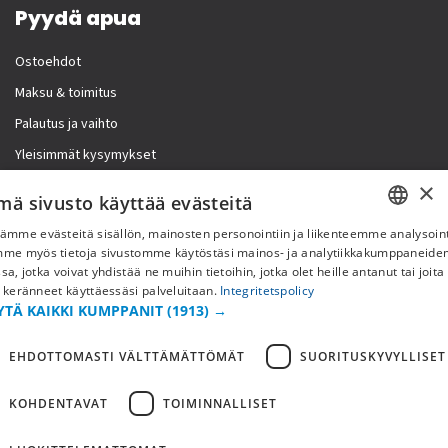
Pyydä apua
Ostoehdot
Maksu & toimitus
Palautus ja vaihto
Yleisimmät kysymykset
×
Lisää meistä
mä sivusto käyttää evästeitä
ämme evästeitä sisällön, mainosten personointiin ja liikenteemme analysoint
Yritystiedot
SWEDISH
mme myös tietoja sivustomme käytöstäsi mainos- ja analytiikkakumppaneid
sa, jotka voivat yhdistää ne muihin tietoihin, jotka olet heille antanut tai joita
FI
 keränneet käyttäessäsi palveluitaan.
Integritetspolicy
YTÄ KAIKKI KUMPPANIT
(1913) →
NO
EHDOTTOMASTI VÄLTTÄMÄTTÖMÄT
SUORITUSKYVYLLISET
KOHDENTAVAT
TOIMINNALLISET