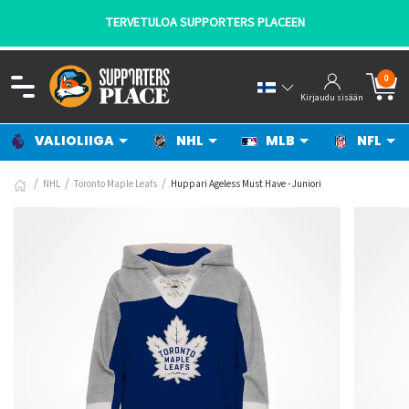
TERVETULOA SUPPORTERS PLACEEN
0
Kirjaudu sisään
VALIOLIIGA
NHL
MLB
NFL
NHL
Toronto Maple Leafs
Huppari Ageless Must Have - Juniori