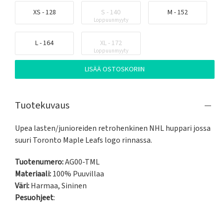
XS - 128
S - 140
M - 152
Loppuunmyyty
L - 164
XL - 172
Loppuunmyyty
LISÄÄ OSTOSKORIIN
Tuotekuvaus
Upea lasten/junioreiden retrohenkinen NHL huppari jossa 
suuri Toronto Maple Leafs logo rinnassa.
Tuotenumero:
AG00-TML
Materiaali:
100% Puuvillaa
Väri:
Harmaa
,
Sininen
Pesuohjeet
: