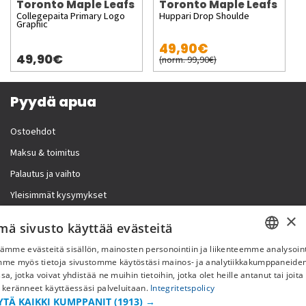
Toronto Maple Leafs
Toronto Maple Leafs
Collegepaita Primary Logo
Huppari Drop Shoulde
Graphic
49,90€
49,90€
(norm. 99,90€)
Pyydä apua
Ostoehdot
Maksu & toimitus
Palautus ja vaihto
Yleisimmät kysymykset
×
Lisää meistä
mä sivusto käyttää evästeitä
ämme evästeitä sisällön, mainosten personointiin ja liikenteemme analysoint
Yritystiedot
SWEDISH
mme myös tietoja sivustomme käytöstäsi mainos- ja analytiikkakumppaneid
sa, jotka voivat yhdistää ne muihin tietoihin, jotka olet heille antanut tai joita
FI
 keränneet käyttäessäsi palveluitaan.
Integritetspolicy
YTÄ KAIKKI KUMPPANIT
(1913) →
NO