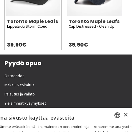
Toronto Maple Leafs
Toronto Maple Leafs
Lippalakki Storm Cloud
Cap Distressed - Clean Up
39,90€
39,90€
Pyydä apua
Ostoehdot
Maksu & toimitus
Palautus ja vaihto
Yleisimmät kysymykset
×
Lisää meistä
mä sivusto käyttää evästeitä
ämme evästeitä sisällön, mainosten personointiin ja liikenteemme analysoint
Yritystiedot
SWEDISH