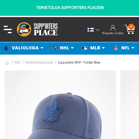
TERVETULOA SUPPORTERS PLACEEN
0
Kirjaudu sisään
VALIOLIIGA
NHL
MLB
NFL
NHL
Toronto Maple Leafs
Lippalakki MVP - Timber Blue