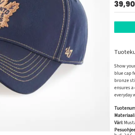
39,9
Tuotek
Show your 
blue cap 
bronze sti
ensures a 
everyday 
Tuotenum
Materiaali
Väri:
Must
Pesuohje