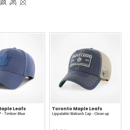
aple Leafs
Toronto Maple Leafs
P - Timber Blue
Lippalakki Wabash Cap - Clean up