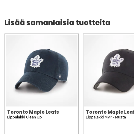
Lisää samanlaisia tuotteita
Toronto Maple Leafs
Toronto Maple Lea
Lippalakki Clean Up
Lippalakki MVP - Musta