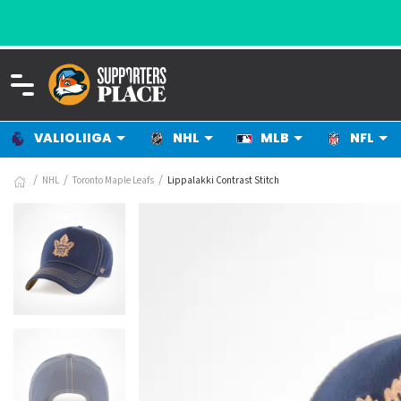
VALIOLIIGA
NHL
MLB
NFL
NHL
Toronto Maple Leafs
Lippalakki Contrast Stitch