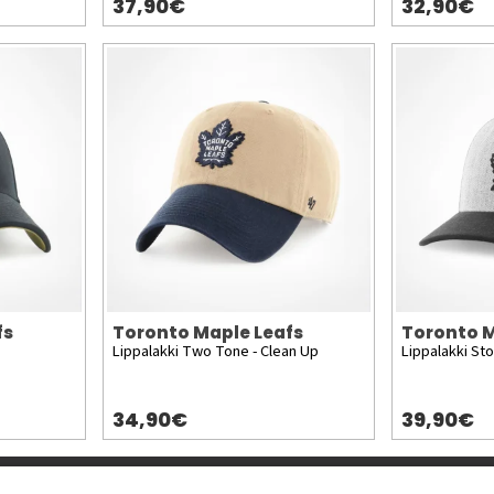
37,90€
32,90€
fs
Toronto Maple Leafs
Toronto M
Lippalakki Two Tone - Clean Up
Lippalakki St
34,90€
39,90€
Lisää meistä