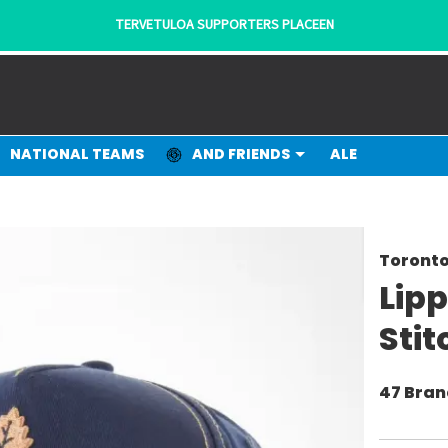
TERVETULOA SUPPORTERS PLACEEN
NATIONAL TEAMS
AND FRIENDS
ALE
Toronto
Lip
Stit
47 Bra