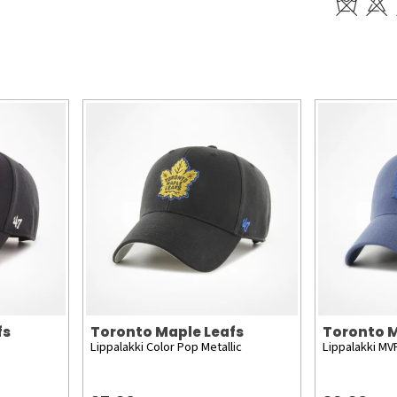
fs
Toronto Maple Leafs
Toronto M
Lippalakki Color Pop Metallic
Lippalakki MV