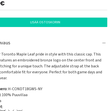
0€
LISÄÄ OSTOSKORIIN
uvaus
Toronto Maple Leaf pride in style with this classic cap. This 
features an embroidered bronze logo on the center front and 
tching for a unique touch. The adjustable strap at the back 
comfortable fit for everyone. Perfect for both game days and 
wear.
ero:
H-CONDT18GWS-NY
:
100% Puuvillaa
a
et
: