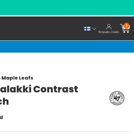
0
Kirjaudu sisään
 Maple Leafs
palakki Contrast
ch
nd