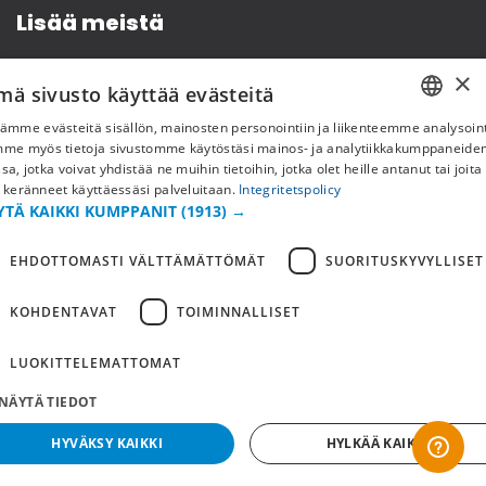
Lisää meistä
Yritystiedot
×
mä sivusto käyttää evästeitä
ämme evästeitä sisällön, mainosten personointiin ja liikenteemme analysoint
SWEDISH
mme myös tietoja sivustomme käytöstäsi mainos- ja analytiikkakumppaneid
sa, jotka voivat yhdistää ne muihin tietoihin, jotka olet heille antanut tai joita
FI
 keränneet käyttäessäsi palveluitaan.
Integritetspolicy
YTÄ KAIKKI KUMPPANIT
(1913) →
NO
EHDOTTOMASTI VÄLTTÄMÄTTÖMÄT
SUORITUSKYVYLLISET
KOHDENTAVAT
TOIMINNALLISET
Copyright © 2019 This site is Licensed to 377 Sport AB
Tietosuojakäytäntö
Evästeet
LUOKITTELEMATTOMAT
NÄYTÄ TIEDOT
HYVÄKSY KAIKKI
HYLKÄÄ KAIKKI