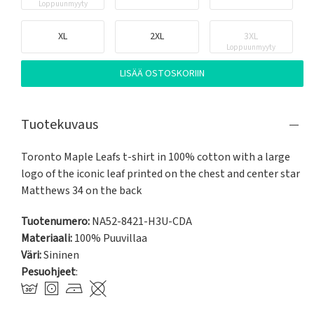
Loppuunmyyty
XL
2XL
3XL
Loppuunmyyty
LISÄÄ OSTOSKORIIN
Tuotekuvaus
Toronto Maple Leafs t-shirt in 100% cotton with a large 
logo of the iconic leaf printed on the chest and center star 
Matthews 34 on the back
Tuotenumero:
NA52-8421-H3U-CDA
Materiaali:
100% Puuvillaa
Väri:
Sininen
Pesuohjeet
: