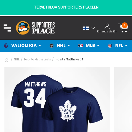
TERVETULOA SUPPORTERS PLACEEN
0
Kirjaudu sisään
VALIOLIIGA
NHL
MLB
NFL
NHL
Toronto Maple Leafs
T-paita Matthews 34