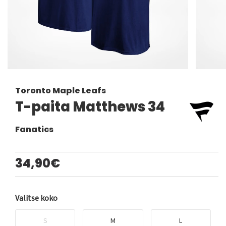
Toronto Maple Leafs
T-paita Matthews 34
Fanatics
34,90€
Valitse koko
S
M
L