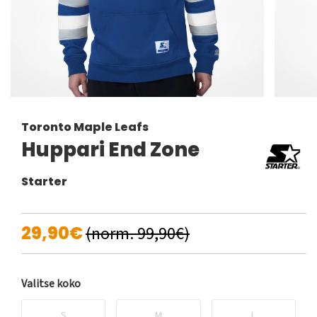
Toronto Maple Leafs
Huppari End Zone
Starter
29,90€
(norm. 99,90€)
Valitse koko
S
M
L