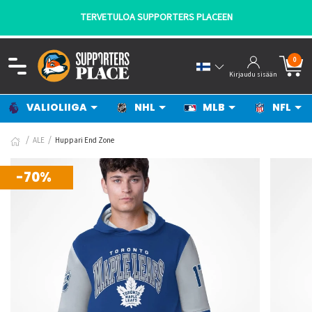
TERVETULOA SUPPORTERS PLACEEN
0
Kirjaudu sisään
VALIOLIIGA
NHL
MLB
NFL
ALE
Huppari End Zone
-70%