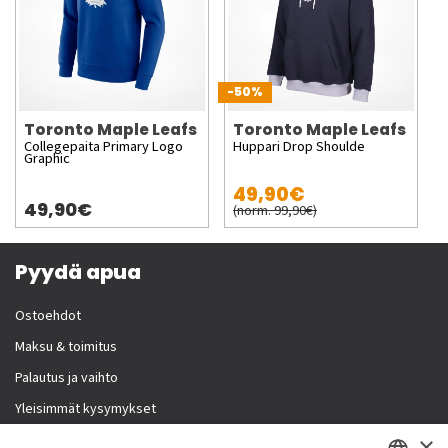
-50%
Toronto Maple Leafs
Toronto Maple Leafs
Collegepaita Primary Logo
Huppari Drop Shoulde
Graphic
49,90€
49,90€
(norm. 99,90€)
Pyydä apua
Ostoehdot
Maksu & toimitus
Palautus ja vaihto
Yleisimmät kysymykset
×