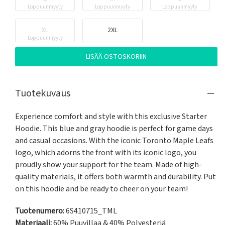
Loppuunmyyty
Loppuunmyyty
Loppuunmyyty
XL
2XL
Loppuunmyyty
LISÄÄ OSTOSKORIIN
Tuotekuvaus
Experience comfort and style with this exclusive Starter 
Hoodie. This blue and gray hoodie is perfect for game days 
and casual occasions. With the iconic Toronto Maple Leafs 
logo, which adorns the front with its iconic logo, you 
proudly show your support for the team. Made of high-
quality materials, it offers both warmth and durability. Put 
on this hoodie and be ready to cheer on your team!
Tuotenumero:
6S410715_TML
Materiaali:
60% Puuvillaa & 40% Polyesteriä