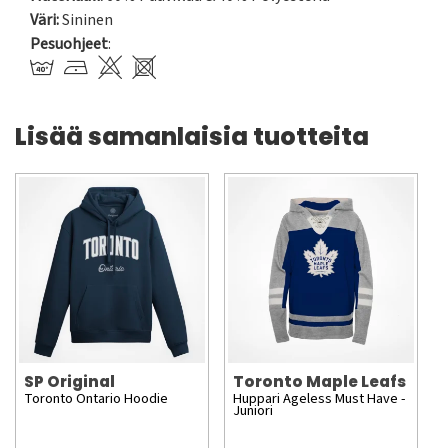
Väri:
Sininen
Pesuohjeet
:
Lisää samanlaisia tuotteita
SP Original
Toronto Maple Leafs
Toronto Ontario Hoodie
Huppari Ageless Must Have -
Juniori