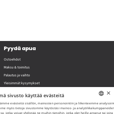
Pyydä apua
Ostoehdot
Maksu & toimitus
Palautus ja vaihto
Yleisimmät kysymykset
×
Lisää meistä
mä sivusto käyttää evästeitä
ämme evästeitä sisällön, mainosten personointiin ja liikenteemme analysoint
Yritystiedot
SWEDISH
mme myös tietoja sivustomme käytöstäsi mainos- ja analytiikkakumppaneid
sa, jotka voivat yhdistää ne muihin tietoihin, jotka olet heille antanut tai joita