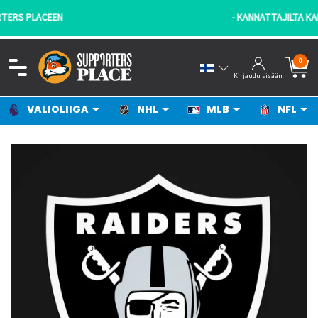
- KANNATTAJILTA KANNATTAJILLE!
0
Kirjaudu sisään
VALIOLIIGA
NHL
MLB
NFL