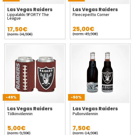
Las Vegas Raiders
Las Vegas Raiders
Lippalakki 9FORTY The
Fleecepeitto Corner
League
25,00€
17,50€
(norm. 49,90€)
(norm. 34,90€)
-49%
-50%
Las Vegas Raiders
Las Vegas Raiders
Tölkinviilennin
Pullonviilennin
5,00€
7,50€
(norm. 9,90€)
(norm. 14,90€)