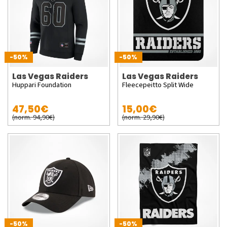
-50%
-50%
Las Vegas Raiders
Las Vegas Raiders
Huppari Foundation
Fleecepeitto Split Wide
47,50€
15,00€
(norm. 94,90€)
(norm. 29,90€)
-50%
-50%