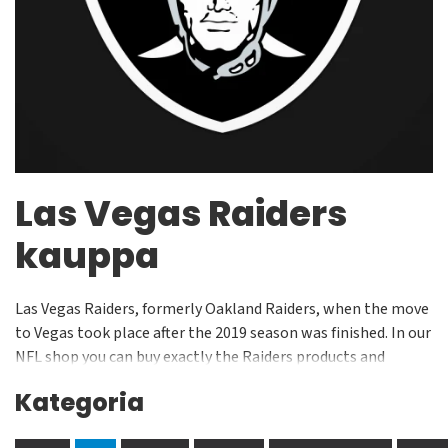
Las Vegas Raiders
kauppa
Las Vegas Raiders, formerly Oakland Raiders, when the move
to Vegas took place after the 2019 season was finished. In our
NFL shop you can buy exactly the Raiders products and
clothes you are looking for. Consistent black and gray
Kategoria
souvenirs. Always with high quality and at good prices makes
it an excellent location to find a stylish Raider's cap, hat or