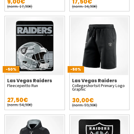
9,00€
17,50€
(norm. 17,90€)
(norm. 34,90€)
-50%
-50%
Las Vegas Raiders
Las Vegas Raiders
Fleecepeitto Run
Collegeshortsit Primary Logo
Graphic
27,50€
30,00€
(norm. 54,90€)
(norm. 59,90€)