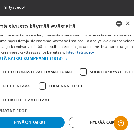
Yritystiedot
×
mä sivusto käyttää evästeitä
ämme evästeitä sisällön, mainosten personointiin ja liikenteemme analysoint
SWEDISH
mme myös tietoja sivustomme käytöstäsi mainos- ja analytiikkakumppaneid
sa, jotka voivat yhdistää ne muihin tietoihin, jotka olet heille antanut tai joita
FI
 keränneet käyttäessäsi palveluitaan.
Integritetspolicy
YTÄ KAIKKI KUMPPANIT
(1913) →
NO
EHDOTTOMASTI VÄLTTÄMÄTTÖMÄT
SUORITUSKYVYLLISET
Copyright © 2019 This site is Licensed to 377 Sport AB
Tietosuojakäytäntö
Evästeet
KOHDENTAVAT
TOIMINNALLISET
LUOKITTELEMATTOMAT
NÄYTÄ TIEDOT
HYVÄKSY KAIKKI
HYLKÄÄ KAIKKI