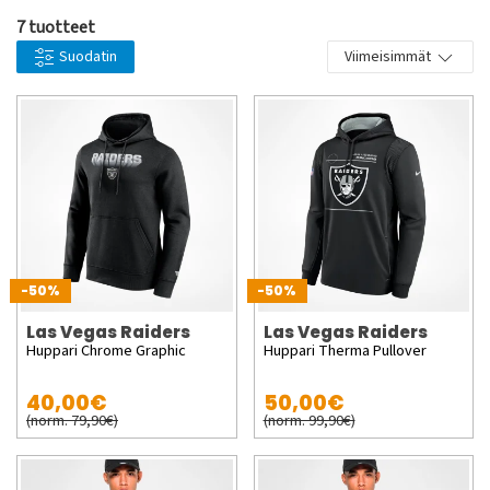
7 tuotteet
Suodatin
Viimeisimmät
-50%
-50%
Las Vegas Raiders
Las Vegas Raiders
Huppari Chrome Graphic
Huppari Therma Pullover
40,00€
50,00€
(norm. 79,90€)
(norm. 99,90€)