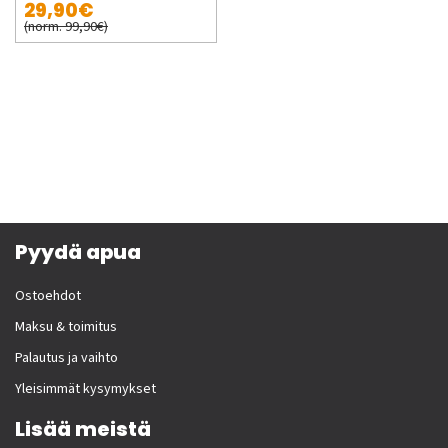
29,90€
(norm. 99,90€)
Pyydä apua
Ostoehdot
Maksu & toimitus
Palautus ja vaihto
Yleisimmät kysymykset
Lisää meistä