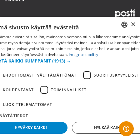
×
mä sivusto käyttää evästeitä
Copyright © 2019 This site is Licensed to 377 Sport AB
Tietosuojakäytäntö
Evästeet
ämme evästeitä sisällön, mainosten personointiin ja liikenteemme analysoint
SWEDISH
mme myös tietoja sivustomme käytöstäsi mainos- ja analytiikkakumppaneid
sa, jotka voivat yhdistää ne muihin tietoihin, jotka olet heille antanut tai joita
FI
 keränneet käyttäessäsi palveluitaan.
Integritetspolicy
YTÄ KAIKKI KUMPPANIT
(1913) →
NO
EHDOTTOMASTI VÄLTTÄMÄTTÖMÄT
SUORITUSKYVYLLISET
KOHDENTAVAT
TOIMINNALLISET
LUOKITTELEMATTOMAT
NÄYTÄ TIEDOT
HYVÄKSY KAIKKI
HYLKÄÄ KAIKKI