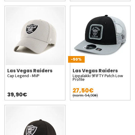
-50%
Las Vegas Raiders
Las Vegas Raiders
Cap Legend - MVP
Lippalakki 9FIFTY Patch Low
Profile
27,50€
39,90€
(norm. 54,90€)