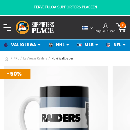
TERVETULOA SUPPORTERS PLACEEN
0
Kirjaudu sisään
VALIOLIIGA
NHL
MLB
NFL
NFL
Las Vegas Raiders
Muki Wallpaper
-50%