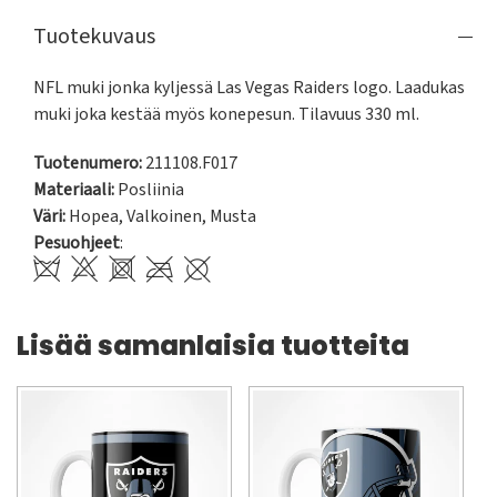
Tuotekuvaus
NFL muki jonka kyljessä Las Vegas Raiders logo. Laadukas 
muki joka kestää myös konepesun. Tilavuus 330 ml.
Tuotenumero:
211108.F017
Materiaali:
Posliinia
Väri:
Hopea
,
Valkoinen
,
Musta
Pesuohjeet
:
Lisää samanlaisia tuotteita