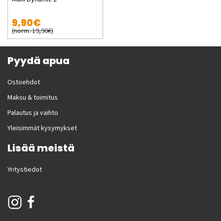
9,90€
(norm. 19,90€)
Pyydä apua
Ostoehdot
Maksu & toimitus
Palautus ja vaihto
Yleisimmät kysymykset
Lisää meistä
Yritystiedot