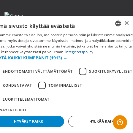
×
mä sivusto käyttää evästeitä
ämme evästeitä sisällön, mainosten personointiin ja liikenteemme analysoint
SWEDISH
mme myös tietoja sivustomme käytöstäsi mainos- ja analytiikkakumppaneid
Copyright © 2019 This site is Licensed to 377 Sport AB
Tietosuojakäytäntö
Evästeet
sa, jotka voivat yhdistää ne muihin tietoihin, jotka olet heille antanut tai joita
FI
 keränneet käyttäessäsi palveluitaan.
Integritetspolicy
YTÄ KAIKKI KUMPPANIT
(1913) →
NO
EHDOTTOMASTI VÄLTTÄMÄTTÖMÄT
SUORITUSKYVYLLISET
KOHDENTAVAT
TOIMINNALLISET
LUOKITTELEMATTOMAT
NÄYTÄ TIEDOT
HYVÄKSY KAIKKI
HYLKÄÄ KAIKKI