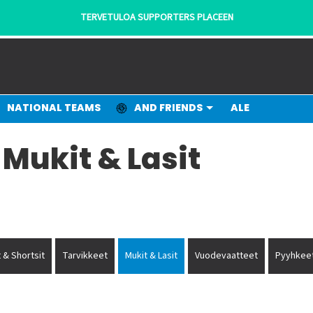
TERVETULOA SUPPORTERS PLACEEN
NATIONAL TEAMS
AND FRIENDS
ALE
 Mukit & Lasit
 & Shortsit
Tarvikkeet
Mukit & Lasit
Vuodevaatteet
Pyyhkee