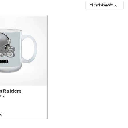
Viimeisimmät
s Raiders
c 2
€)