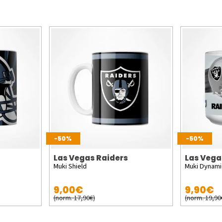
-50%
-50%
Las Vegas Raiders
Las Vega
Muki Shield
Muki Dynami
9,00€
9,90€
(norm. 17,90€)
(norm. 19,90