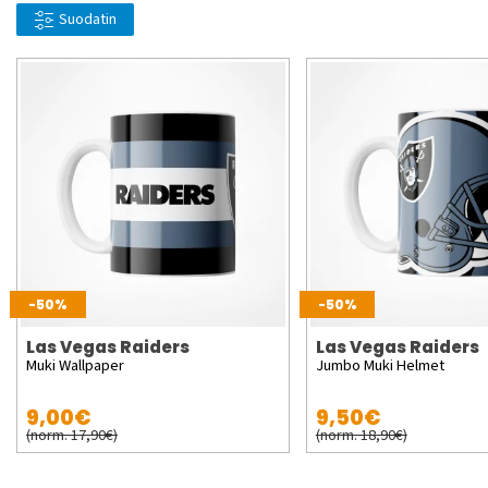
Suodatin
-50%
-50%
Las Vegas Raiders
Las Vegas Raiders
Muki Wallpaper
Jumbo Muki Helmet
9,00€
9,50€
(norm. 17,90€)
(norm. 18,90€)