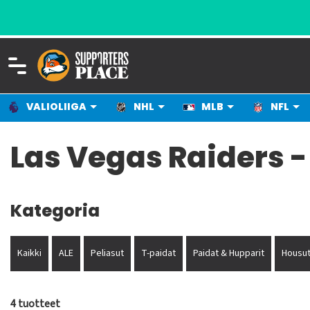
VALIOLIIGA
NHL
MLB
NFL
Las Vegas Raiders -
Kategoria
Kaikki
ALE
Peliasut
T-paidat
Paidat & Hupparit
Housut
4 tuotteet