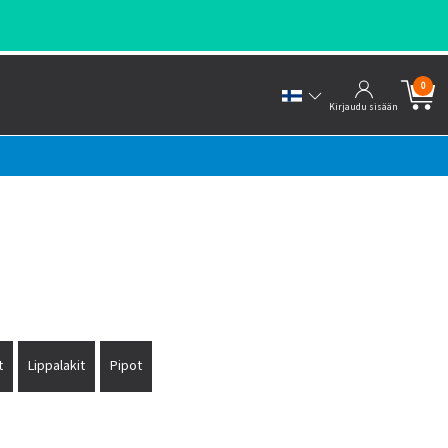
0
Kirjaudu sisään
t
Lippalakit
Pipot