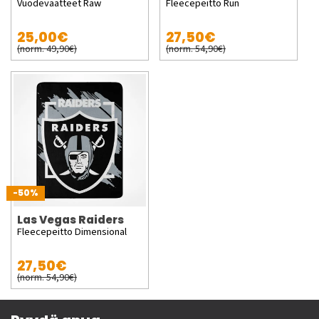
Vuodevaatteet Raw
Fleecepeitto Run
25,00€
27,50€
(norm. 49,90€)
(norm. 54,90€)
-50%
Las Vegas Raiders
Fleecepeitto Dimensional
27,50€
(norm. 54,90€)