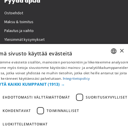
Pyydä apua
Ostoehdot
Maksu & toimitus
Palautus ja vaihto
Yleisimmät kysymykset
×
Lisää meistä
mä sivusto käyttää evästeitä
ämme evästeitä sisällön, mainosten personointiin ja liikenteemme analysoint
Yritystiedot
SWEDISH
mme myös tietoja sivustomme käytöstäsi mainos- ja analytiikkakumppaneid
sa, jotka voivat yhdistää ne muihin tietoihin, jotka olet heille antanut tai joita
FI
 keränneet käyttäessäsi palveluitaan.
Integritetspolicy
YTÄ KAIKKI KUMPPANIT
(1913) →
NO
EHDOTTOMASTI VÄLTTÄMÄTTÖMÄT
SUORITUSKYVYLLISET
KOHDENTAVAT
TOIMINNALLISET
LUOKITTELEMATTOMAT