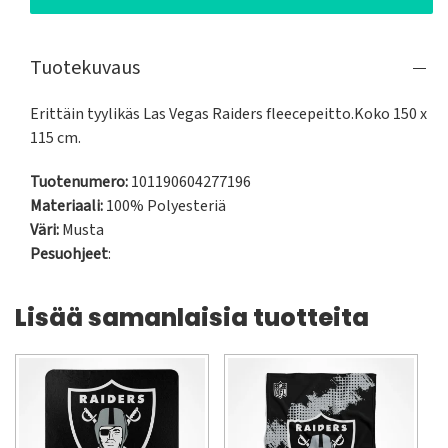
Tuotekuvaus
Erittäin tyylikäs Las Vegas Raiders fleecepeitto.Koko 150 x 
115 cm.
Tuotenumero:
101190604277196
Materiaali:
100% Polyesteriä
Väri:
Musta
Pesuohjeet
:
Lisää samanlaisia tuotteita