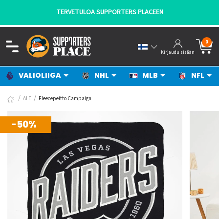
TERVETULOA SUPPORTERS PLACEEN
0
Kirjaudu sisään
VALIOLIIGA
NHL
MLB
NFL
ALE
Fleecepeitto Campaign
-50%