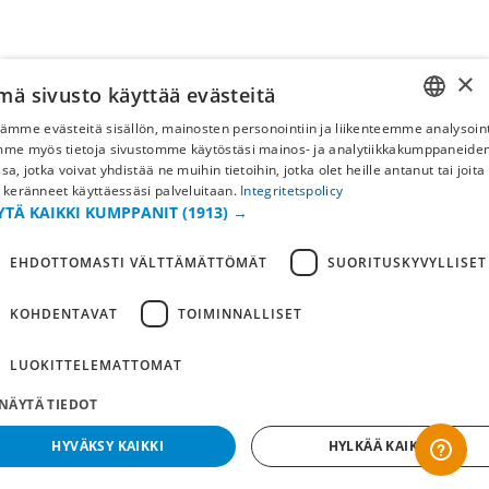
×
mä sivusto käyttää evästeitä
ämme evästeitä sisällön, mainosten personointiin ja liikenteemme analysoint
SWEDISH
mme myös tietoja sivustomme käytöstäsi mainos- ja analytiikkakumppaneid
sa, jotka voivat yhdistää ne muihin tietoihin, jotka olet heille antanut tai joita
FI
 keränneet käyttäessäsi palveluitaan.
Integritetspolicy
YTÄ KAIKKI KUMPPANIT
(1913) →
NO
EHDOTTOMASTI VÄLTTÄMÄTTÖMÄT
SUORITUSKYVYLLISET
KOHDENTAVAT
TOIMINNALLISET
LUOKITTELEMATTOMAT
NÄYTÄ TIEDOT
HYVÄKSY KAIKKI
HYLKÄÄ KAIKKI