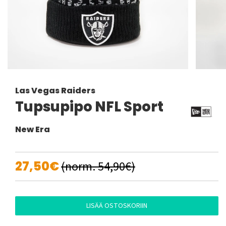
Las Vegas Raiders
Tupsupipo NFL Sport
New Era
27,50€
(norm. 54,90€)
LISÄÄ OSTOSKORIIN