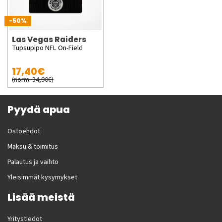
-50%
Las Vegas Raiders
Tupsupipo NFL On-Field
17,40€
(norm. 34,90€)
Pyydä apua
Ostoehdot
Maksu & toimitus
Palautus ja vaihto
Yleisimmät kysymykset
Lisää meistä
Yritystiedot