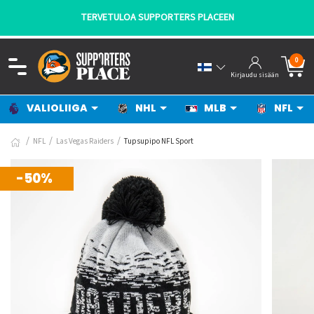
TERVETULOA SUPPORTERS PLACEEN
0
Kirjaudu sisään
VALIOLIIGA
NHL
MLB
NFL
NFL
Las Vegas Raiders
Tupsupipo NFL Sport
-50%