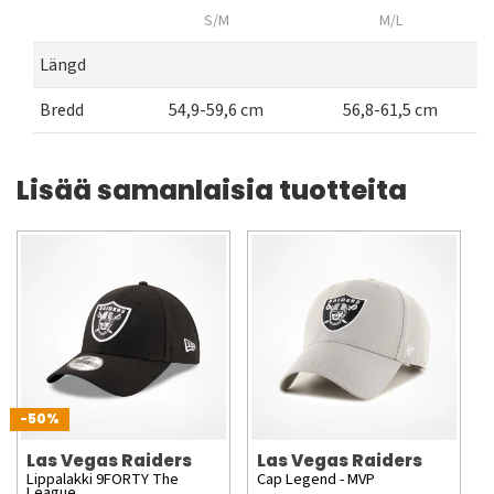
S/M
M/L
Längd
Bredd
54,9-59,6 cm
56,8-61,5 cm
Lisää samanlaisia tuotteita
-50%
Las Vegas Raiders
Las Vegas Raiders
Lippalakki 9FORTY The
Cap Legend - MVP
League