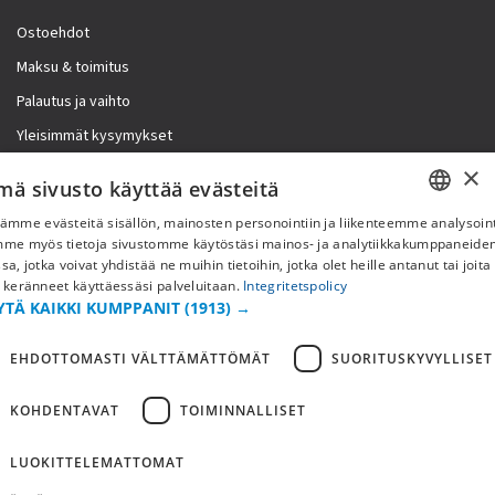
Ostoehdot
Maksu & toimitus
Palautus ja vaihto
Yleisimmät kysymykset
×
Lisää meistä
mä sivusto käyttää evästeitä
ämme evästeitä sisällön, mainosten personointiin ja liikenteemme analysoint
Yritystiedot
SWEDISH
mme myös tietoja sivustomme käytöstäsi mainos- ja analytiikkakumppaneid
sa, jotka voivat yhdistää ne muihin tietoihin, jotka olet heille antanut tai joita
FI
 keränneet käyttäessäsi palveluitaan.
Integritetspolicy
YTÄ KAIKKI KUMPPANIT
(1913) →
NO
EHDOTTOMASTI VÄLTTÄMÄTTÖMÄT
SUORITUSKYVYLLISET
KOHDENTAVAT
TOIMINNALLISET
LUOKITTELEMATTOMAT