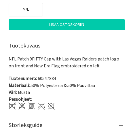
M/L
LISÄÄ OSTOSKORIIN
Tuotekuvaus
NFL Patch 9FIFTY Cap with Las Vegas Raiders patch logo 
on front and New Era Flag embroidered on left.
Tuotenumero:
60547884
Materiaali:
50% Polyesteriä & 50% Puuvillaa
Väri:
Musta
Pesuohjeet
:
Storleksguide