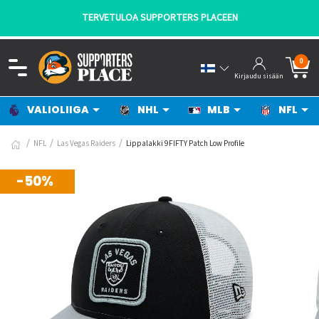
TERVETULOA SUPPORTERS PLACEEN
0
Kirjaudu sisään
VALIOLIIGA
NHL
MLB
NFL
NFL
Las Vegas Raiders
Lippalakki 9FIFTY Patch Low Profile
-50%